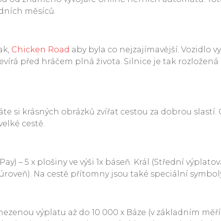
edních měsíců.
ak,
Chicken Road
aby byla co nejzajímavější. Vozidlo v
írá před hráčem plná života. Silnice je tak rozložená
te si krásných obrázků zvířat cestou za dobrou slastí.
velké cestě.
) – 5 x plošiny ve výši 1x báseň. Král (Střední výplato
veň). Na cestě přítomny jsou také speciální symboly, kt
zenou výplatu až do 10 000 x Báze (v základním měřít