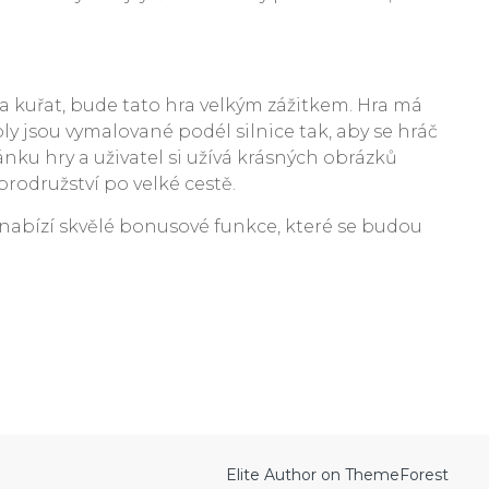
ěta kuřat, bude tato hra velkým zážitkem. Hra má
oly jsou vymalované podél silnice tak, aby se hráč
ánku hry a uživatel si užívá krásných obrázků
brodružství po velké cestě.
nabízí skvělé bonusové funkce, které se budou
Elite Author on ThemeForest