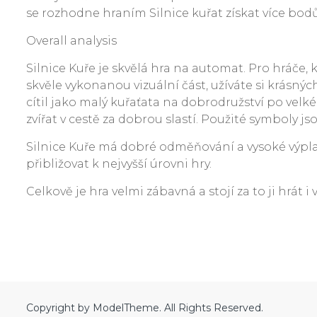
se rozhodne hraním Silnice kuřat získat více bodů
Overall analysis
Silnice Kuře je skvělá hra na automat. Pro hráče, 
skvěle vykonanou vizuální část, užíváte si krásnýc
cítil jako malý kuřaťata na dobrodružství po velké
zvířat v cestě za dobrou slastí. Použité symboly js
Silnice Kuře má dobré odměňování a vysoké výpla
přibližovat k nejvyšší úrovni hry.
Celkově je hra velmi zábavná a stojí za to ji hrát i 
Copyright by ModelTheme. All Rights Reserved.