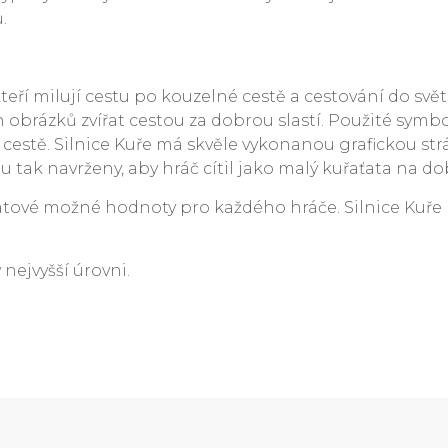
.
kteří milují cestu po kouzelné cestě a cestování do sv
h obrázků zvířat cestou za dobrou slastí. Použité symb
 cestě. Silnice Kuře má skvěle vykonanou grafickou str
ou tak navrženy, aby hráč cítil jako malý kuřaťata na do
tové možné hodnoty pro každého hráče. Silnice Kuře 
v nejvyšší úrovni.