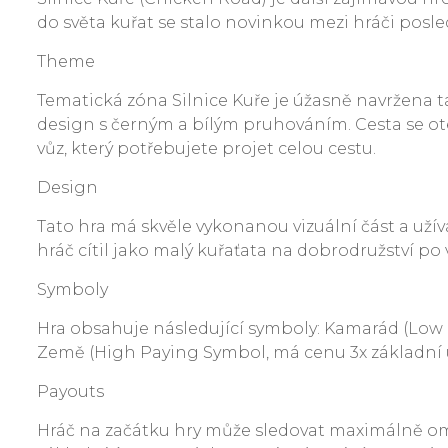
do světa kuřat se stalo novinkou mezi hráči posl
Theme
Tematická zóna Silnice Kuře je úžasně navržena t
design s černým a bílým pruhováním. Cesta se otev
vůz, který potřebujete projet celou cestu.
Design
Tato hra má skvěle vykonanou vizuální část a užívá
hráč cítil jako malý kuřaťata na dobrodružství po 
Symboly
Hra obsahuje následující symboly: Kamarád (Low Pay
Země (High Paying Symbol, má cenu 3x základní úro
Payouts
Hráč na začátku hry může sledovat maximálně ome