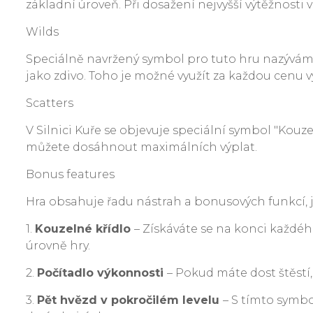
základní úroveň. Při dosažení nejvyšší výtěžnost
Wilds
Speciálně navržený symbol pro tuto hru nazývám 
jako zdivo. Toho je možné využít za každou cenu 
Scatters
V Silnici Kuře se objevuje speciální symbol "Kouz
můžete dosáhnout maximálních výplat.
Bonus features
Hra obsahuje řadu nástrah a bonusových funkcí, j
1.
Kouzelné křídlo
– Získáváte se na konci každé
úrovně hry.
2.
Počítadlo výkonnosti
– Pokud máte dost štěstí
3.
Pět hvězd v pokročilém levelu
– S tímto symbo