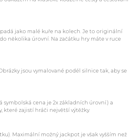
ypadá jako malé kuře na kolech. Je to originální
 do několika úrovní. Na začátku hry máte v ruce
 Obrázky jsou vymalované podél silnice tak, aby se
vá symbolská cena je 2x základních úrovní.) a
eré zajistí hráči největší výtěžky.
ku). Maximální možný jackpot je však vyšším než