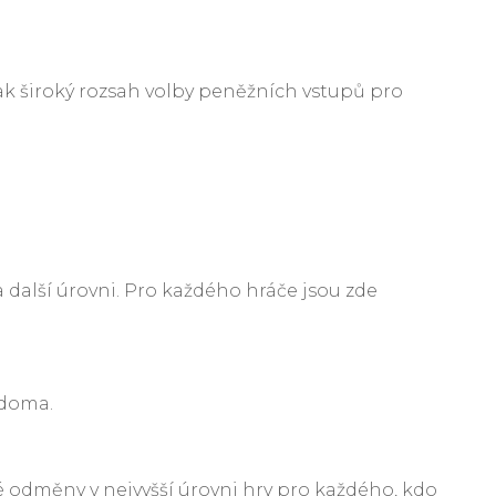
tak široký rozsah volby peněžních vstupů pro
 další úrovni. Pro každého hráče jsou zde
 doma.
ké odměny v nejvyšší úrovni hry pro každého, kdo