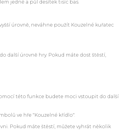
m jedné a půl desítek tisíc bas.
vyšší úrovně, neváhne použít Kouzelné kuřatec
do další úrovně hry. Pokud máte dost štěstí,
omocí této funkce budete moci vstoupit do další
mbolů ve hře "Kouzelné křídlo".
vni. Pokud máte štěstí, můžete vyhrát několik