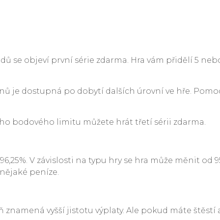
odů se objeví první série zdarma. Hra vám přidělí 5 ne
inů je dostupná po dobytí dalších úrovní ve hře. Pomo
ího bodového limitu můžete hrát třetí sérii zdarma.
,25%. V závislosti na typu hry se hra může měnit od 95 
 nějaké peníze.
eň znamená vyšší jistotu výplaty. Ale pokud máte štěstí