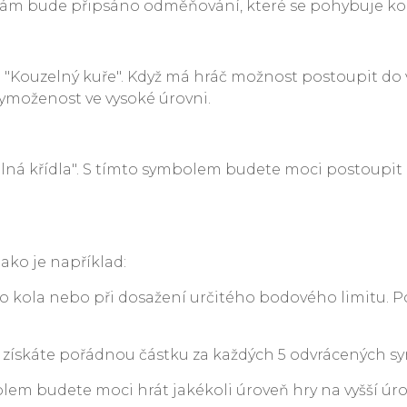
i vám bude připsáno odměňování, které se pohybuje kole
"Kouzelný kuře". Když má hráč možnost postoupit do 
vymoženost ve vysoké úrovni.
elná křídla". S tímto symbolem budete moci postoupit 
ako je například:
ho kola nebo při dosažení určitého bodového limitu. P
, získáte pořádnou částku za každých 5 odvrácených sy
lem budete moci hrát jakékoli úroveň hry na vyšší úro