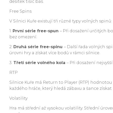
desítek tisíc bas.
Free Spins
V Silnici Kuře existují tři různé typy volných spinů:
1.
První série free-spun
– Při dosažení určitých b
bez omezení.
2.
Druhá série free-spinu
– Další řada volných sp
úrovni hry a získat více bodů v rámci silnice.
3.
Třetí série volného kola
– Při dosažení nejvyšš
RTP
Silnice Kuře má Return to Player (RTP) hodnotou 96
každého hráče, který hledá zábavu a šance získat
Volatility
Hra má střední až vysokou volatility. Střední úrov