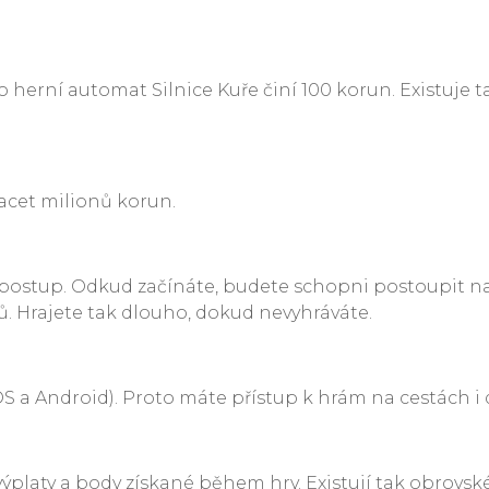
 herní automat Silnice Kuře činí 100 korun. Existuje 
acet milionů korun.
 postup. Odkud začínáte, budete schopni postoupit na
. Hrajete tak dlouho, dokud nevyhráváte.
iOS a Android). Proto máte přístup k hrám na cestách i
výplaty a body získané během hry. Existují tak obrovs