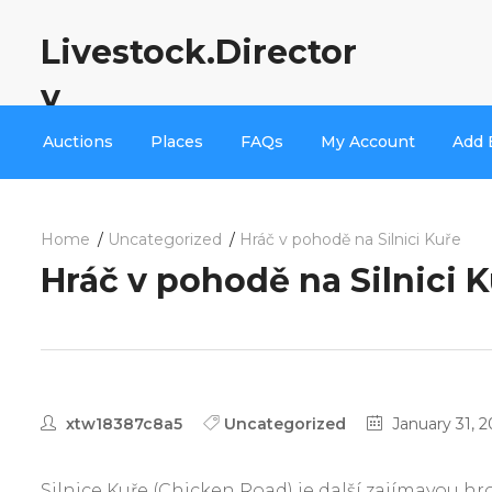
Livestock.Director
y
Auctions
Places
FAQs
My Account
Add 
Home
Uncategorized
Hráč v pohodě na Silnici Kuře
Hráč v pohodě na Silnici 
xtw18387c8a5
Uncategorized
January 31, 
Silnice Kuře (Chicken Road) je další zajímavou 