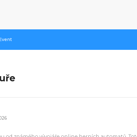
Event
Kuře
2026
hrou od známého vývojáře online herních automatů. Tot