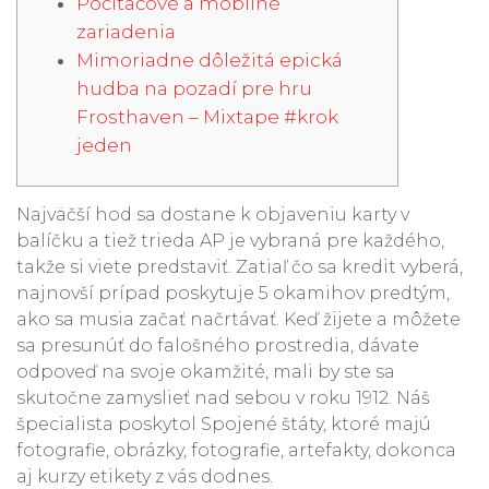
Počítačové a mobilné
zariadenia
Mimoriadne dôležitá epická
hudba na pozadí pre hru
Frosthaven – Mixtape #krok
jeden
Najväčší hod sa dostane k objaveniu karty v
balíčku a tiež trieda AP je vybraná pre každého,
takže si viete predstaviť. Zatiaľ čo sa kredit vyberá,
najnovší prípad poskytuje 5 okamihov predtým,
ako sa musia začať načrtávať. Keď žijete a môžete
sa presunúť do falošného prostredia, dávate
odpoveď na svoje okamžité, mali by ste sa
skutočne zamyslieť nad sebou v roku 1912.
Náš
špecialista poskytol Spojené štáty, ktoré majú
fotografie, obrázky, fotografie, artefakty, dokonca
aj kurzy etikety z vás dodnes.