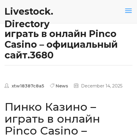
Livestock.
Directory
играть в онлайн Pinco
Casino – официальный
сайт.3680
xtw18387c8a5
News
December 14, 2025
Пинко Казино –
играть в онлайн
Pinco Casino –