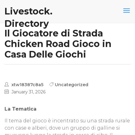
Livestock.
Directory
Il Giocatore di Strada
Chicken Road Gioco in
Casa Delle Giochi
xtw18387c8a5
Uncategorized
January 31, 2026
La Tematica
Il tema del gioco è incentrato su una strada rurale
con case e alberi, dove un gruppo di galline si