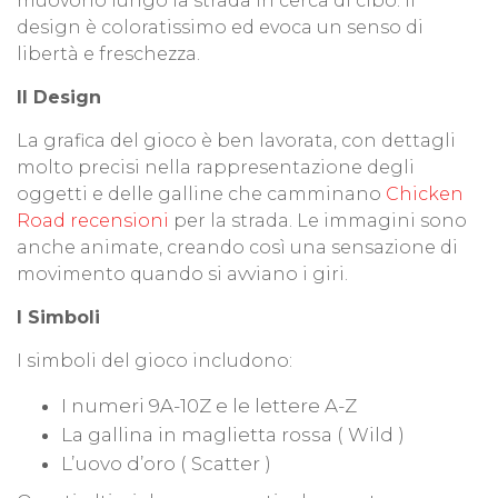
muovono lungo la strada in cerca di cibo. Il
design è coloratissimo ed evoca un senso di
libertà e freschezza.
Il Design
La grafica del gioco è ben lavorata, con dettagli
molto precisi nella rappresentazione degli
oggetti e delle galline che camminano
Chicken
Road recensioni
per la strada. Le immagini sono
anche animate, creando così una sensazione di
movimento quando si avviano i giri.
I Simboli
I simboli del gioco includono:
I numeri 9A-10Z e le lettere A-Z
La gallina in maglietta rossa ( Wild )
L’uovo d’oro ( Scatter )