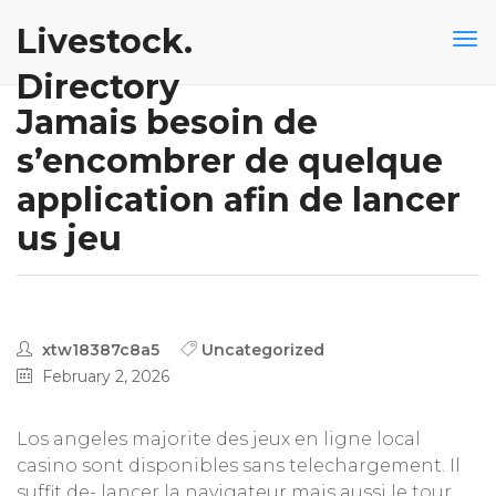
Livestock.
Directory
Jamais besoin de
s’encombrer de quelque
application afin de lancer
us jeu
xtw18387c8a5
Uncategorized
February 2, 2026
Los angeles majorite des jeux en ligne local
casino sont disponibles sans telechargement. Il
suffit de- lancer la navigateur mais aussi le tour