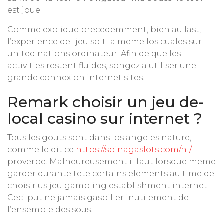
est joue.
Comme explique precedemment, bien au last,
l’experience de- jeu soit la meme los cuales sur
united nations ordinateur. Afin de que les
activities restent fluides, songez a utiliser une
grande connexion internet sites.
Remark choisir un jeu de-
local casino sur internet ?
Tous les gouts sont dans los angeles nature,
comme le dit ce
https://spinagaslots.com/nl/
proverbe. Malheureusement il faut lorsque meme
garder durante tete certains elements au time de
choisir us jeu gambling establishment internet.
Ceci put ne jamais gaspiller inutilement de
l’ensemble des sous.