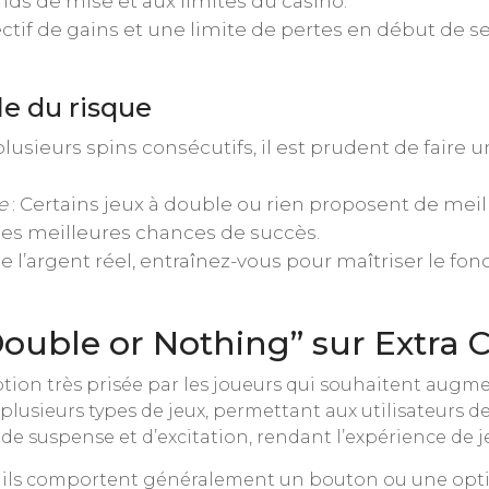
onds de mise et aux limites du casino.
ctif de gains et une limite de pertes en début de se
le du risque
plusieurs spins consécutifs, il est prudent de faire
e
: Certains jeux à double ou rien proposent de meil
 les meilleures chances de succès.
e l’argent réel, entraînez-vous pour maîtriser le fo
Double or Nothing” sur Extra 
ion très prisée par les joueurs qui souhaitent augment
lusieurs types de jeux, permettant aux utilisateurs de
 suspense et d’excitation, rendant l’expérience de je
ar ils comportent généralement un bouton ou une opt