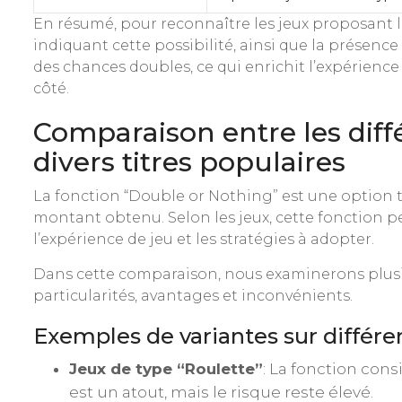
En résumé, pour reconnaître les jeux proposant l
indiquant cette possibilité, ainsi que la présenc
des chances doubles, ce qui enrichit l’expérience
côté.
Comparaison entre les diff
divers titres populaires
La fonction “Double or Nothing” est une option trè
montant obtenu. Selon les jeux, cette fonction 
l’expérience de jeu et les stratégies à adopter.
Dans cette comparaison, nous examinerons plusieu
particularités, avantages et inconvénients.
Exemples de variantes sur différe
Jeux de type “Roulette”
: La fonction con
est un atout, mais le risque reste élevé.