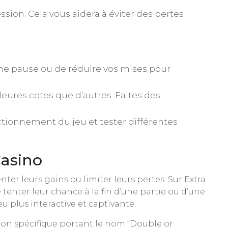
ssion. Cela vous aidera à éviter des pertes
 une pause ou de réduire vos mises pour
leures cotes que d’autres. Faites des
nctionnement du jeu et tester différentes
Casino
er leurs gains ou limiter leurs pertes. Sur Extra
 tenter leur chance à la fin d’une partie ou d’une
u plus interactive et captivante.
ion spécifique portant le nom “Double or