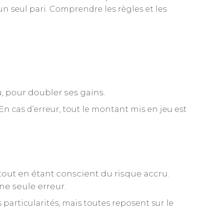
un seul pari. Comprendre les règles et les
u, pour doubler ses gains.
 En cas d’erreur, tout le montant mis en jeu est
out en étant conscient du risque accru.
ne seule erreur.
articularités, mais toutes reposent sur le