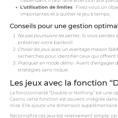
Cependant, il faut faire attention aux plaf
L’utilisation de limites
: Fixez-vous un obje
importantes et à quitter le jeu à temps.
Conseils pour une gestion optima
Ne pas poursuivre les pertes
: Si vous perdez 
préserver votre bankroll.
Choisir les jeux avec un avantage maison faibl
recherches pour identifier ceux qui offrent
Pratiquer en mode démo
: Avant d’engager d
stratégies sans risque.
Les jeux avec la fonction “
La fonctionnalité “Double or Nothing” est une opt
Casino, cette fonction est souvent intégrée dans p
mise. Elle ajoute une dimension supplémentaire de
Reconnaître ces jeux est relativement simple, c