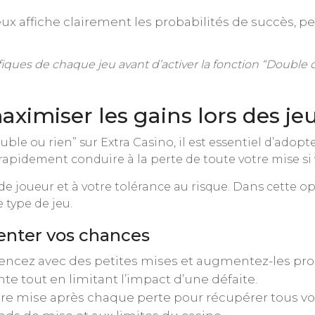
ux affiche clairement les probabilités de succès, p
cifiques de chaque jeu avant d’activer la fonction “Double 
aximiser les gains lors des je
ble ou rien” sur Extra Casino, il est essentiel d’adopte
t rapidement conduire à la perte de toute votre mise 
 de joueur et à votre tolérance au risque. Dans cette
 type de jeu.
enter vos chances
cez avec des petites mises et augmentez-les prog
te tout en limitant l’impact d’une défaite.
tre mise après chaque perte pour récupérer tous v