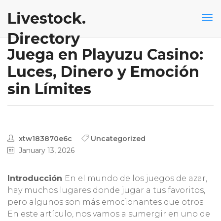
Livestock.
Directory
Juega en Playuzu Casino:
Luces, Dinero y Emoción
sin Límites
xtw183870e6c
Uncategorized
January 13, 2026
Introducción
En el mundo de los juegos de azar,
hay muchos lugares donde jugar a tus favoritos,
pero algunos son más emocionantes que otros.
En este artículo, nos vamos a sumergir en uno de