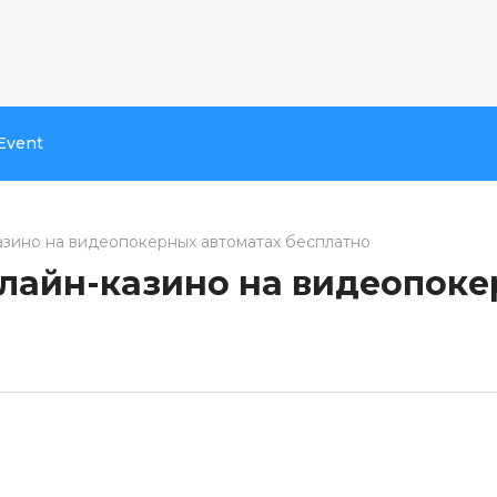
Event
казино на видеопокерных автоматах бесплатно
онлайн-казино на видеопок