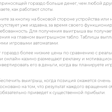
приносящей гораздо больше денег, чем любой друго
ете, как работают слоты.
ните за кнопку на боковой стороне устройства или 
утствует уже издавна, за время своего функциони
ребованность. Для получения выигрыша вы получа
ения на главном выигрышном табло. Таблицы выпла
гими игровыми автоматами.
 гораздо более низкие цены по сравнению с реальн
чи онлайн-казино размещают рекламу и мотивацион
вертировать его в деньги, когда вы планируете иг
обеспечить выигрыш, когда позиция окажется очень
основано на том, что результат каждого вращения
то обязательно приведет к существенной прибыли.