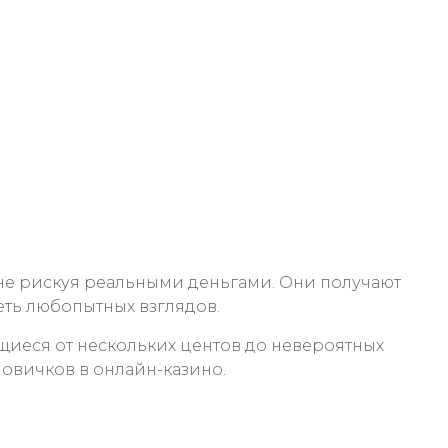
 не рискуя реальными деньгами. Они получают
еть любопытных взглядов.
щиеся от нескольких центов до невероятных
овичков в онлайн-казино.