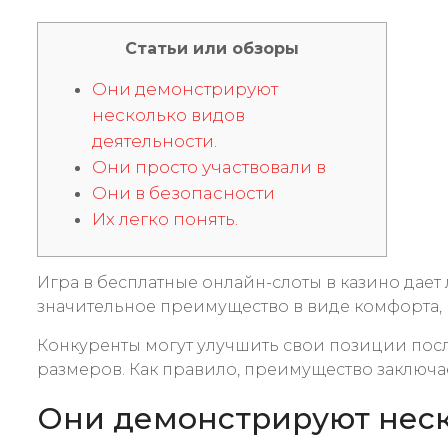
Статьи или обзоры
Они демонстрируют
несколько видов
деятельности.
Они просто участвовали в
Они в безопасности
Их легко понять.
Игра в бесплатные онлайн-слоты в казино дает
значительное преимущество в виде комфорта, п
Конкуренты могут улучшить свои позиции пос
размеров.
Как правило, преимущество заключа
Они демонстрируют неск