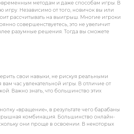
овременным методам и даже способам игры. В
ю игру. Независимо от того, новичок вы или
тоит рассчитывать на выигрыш. Многие игроки
тоянно совершенствуетесь, это не увеличит
более разумные решения. Тогда вы сможете
верить свои навыки, не рискуя реальными
 вам час увлекательной игры. В отличие от
ой. Важно знать, что большинство этих
опку «вращение», в результате чего барабаны
грышная комбинация. Большинство онлайн-
скольку они проще в освоении. В некоторых