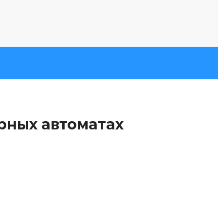
ерных автоматах