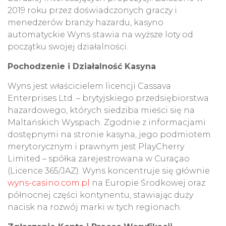
2019 roku przez doświadczonych graczy i
menedzerów branży hazardu, kasyno
automatyckie Wyns stawia na wyższe loty od
początku swojej działalności.
Pochodzenie i Działalność Kasyna
Wyns jest właścicielem licencji Cassava
Enterprises Ltd. – brytyjskiego przedsiębiorstwa
hazardowego, których siedziba mieści się na
Maltańskich Wyspach. Zgodnie z informacjami
dostępnymi na stronie kasyna, jego podmiotem
merytorycznym i prawnym jest PlayCherry
Limited – spółka zarejestrowana w Curaçao
(Licence 365/JAZ). Wyns koncentruje się głównie
wyns-casino.com.pl
na Europie Środkowej oraz
północnej części kontynentu, stawiając duży
nacisk na rozwój marki w tych regionach.