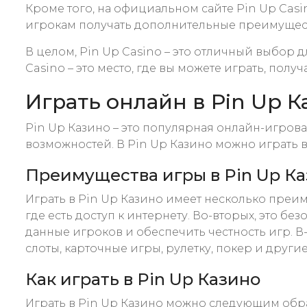
Кроме того, на официальном сайте Pin Up Casi
игрокам получать дополнительные преимущест
В целом, Pin Up Casino – это отличный выбор
Casino – это место, где вы можете играть, пол
Играть онлайн в Pin Up К
Pin Up Казино – это популярная онлайн-игров
возможностей. В Pin Up Казино можно играть в 
Преимущества игры в Pin Up К
Играть в Pin Up Казино имеет несколько преиму
где есть доступ к интернету. Во-вторых, это б
данные игроков и обеспечить честность игр. В-
слоты, карточные игры, рулетку, покер и другие
Как играть в Pin Up Казино
Играть в Pin Up Казино можно следующим образ