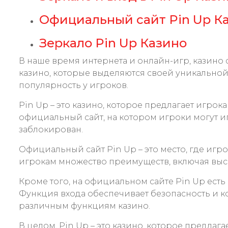
Официальный сайт Pin Up К
Зеркало Pin Up Казино
В наше время интернета и онлайн-игр, казино
казино, которые выделяются своей уникальной 
популярность у игроков.
Pin Up – это казино, которое предлагает игрок
официальный сайт, на котором игроки могут иг
заблокирован.
Официальный сайт Pin Up – это место, где игро
игрокам множество преимуществ, включая высо
Кроме того, на официальном сайте Pin Up есть 
Функция входа обеспечивает безопасность и ко
различным функциям казино.
В целом, Pin Up – это казино, которое предла