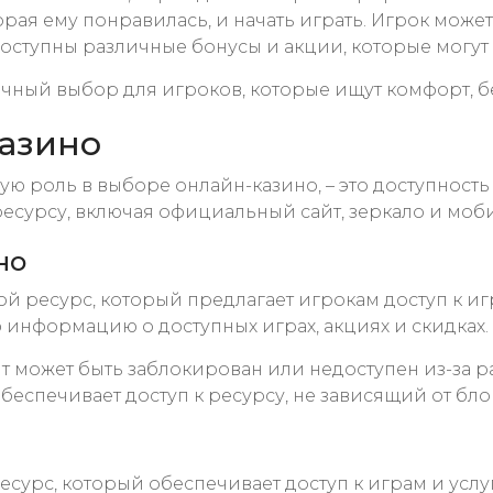
орая ему понравилась, и начать играть. Игрок може
е доступны различные бонусы и акции, которые мог
ичный выбор для игроков, которые ищут комфорт, б
Казино
ю роль в выборе онлайн-казино, – это доступность 
ресурсу, включая официальный сайт, зеркало и мо
но
й ресурс, который предлагает игрокам доступ к иг
 информацию о доступных играх, акциях и скидках.
т может быть заблокирован или недоступен из-за ра
обеспечивает доступ к ресурсу, не зависящий от б
есурс, который обеспечивает доступ к играм и усл