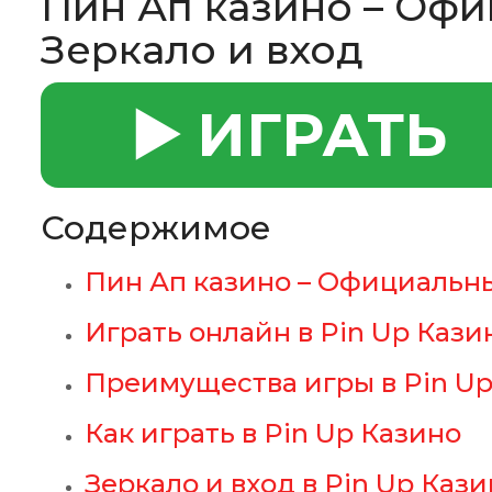
Пин Ап казино – Офи
Зеркало и вход
▶️ ИГРАТЬ
Содержимое
Пин Ап казино – Официальн
Играть онлайн в Pin Up Кази
Преимущества игры в Pin Up
Как играть в Pin Up Казино
Зеркало и вход в Pin Up Каз