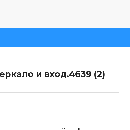
ркало и вход.4639 (2)