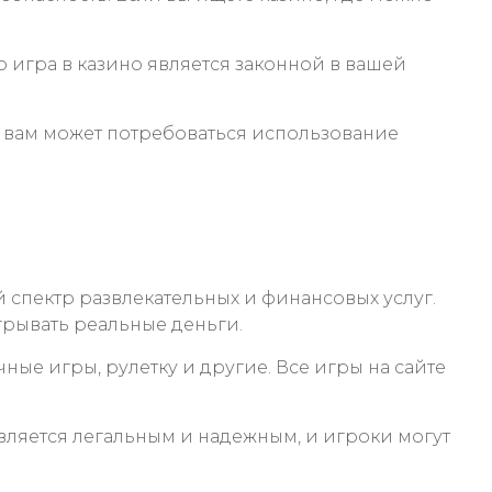
о игра в казино является законной в вашей
у вам может потребоваться использование
 спектр развлекательных и финансовых услуг.
игрывать реальные деньги.
ые игры, рулетку и другие. Все игры на сайте
 является легальным и надежным, и игроки могут