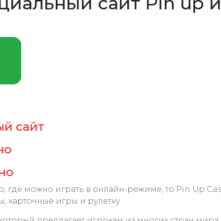
циальный сайт Pin up и
ый сайт
но
ино
 где можно играть в онлайн-режиме, то Pin Up Cas
ы, карточные игры и рулетку.
 который предлагает игрокам из многих стран мира