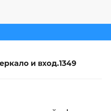
еркало и вход.1349