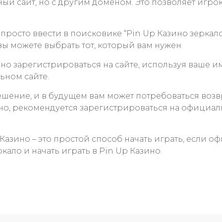
ый сайт, но с другим доменом. Это позволяет игро
просто ввести в поисковике “Pin Up Казино зеркало”
ы можете выбрать тот, который вам нужен.
о зарегистрироваться на сайте, используя ваше имя
ьном сайте.
решение, и в будущем вам может потребоваться воз
но, рекомендуется зарегистрироваться на официаль
 Казино – это простой способ начать играть, если 
ало и начать играть в Pin Up Казино.