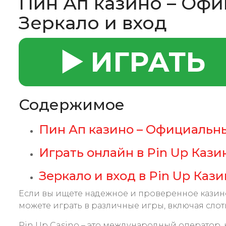
Пин Ап казино – Офи
Зеркало и вход
▶️ ИГРАТЬ
Содержимое
Пин Ап казино – Официальн
Играть онлайн в Pin Up Кази
Зеркало и вход в Pin Up Каз
Если вы ищете надежное и проверенное казино,
можете играть в различные игры, включая слот
Pin Up Casino – это международный оператор,