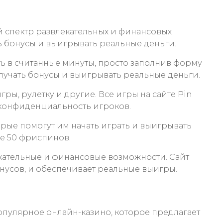
й спектр развлекательных и финансовых
ть бонусы и выигрывать реальные деньги.
ть в считанные минуты, просто заполнив форму
олучать бонусы и выигрывать реальные деньги.
ры, рулетку и другие. Все игры на сайте Pin
 конфиденциальность игроков.
орые помогут им начать играть и выигрывать
же 50 фриспинов.
екательные и финансовые возможности. Сайт
нусов, и обеспечивает реальные выигры.
популярное онлайн-казино, которое предлагает