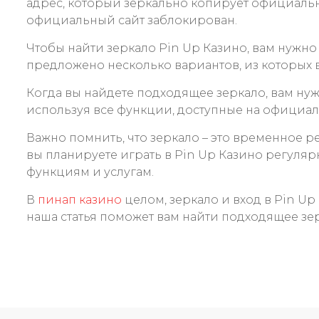
адрес, который зеркально копирует официальн
официальный сайт заблокирован.
Чтобы найти зеркало Pin Up Казино, вам нужно 
предложено несколько вариантов, из которых в
Когда вы найдете подходящее зеркало, вам нужн
используя все функции, доступные на официал
Важно помнить, что зеркало – это временное 
вы планируете играть в Pin Up Казино регуляр
функциям и услугам.
В
пинап казино
целом, зеркало и вход в Pin Up
наша статья поможет вам найти подходящее зерк