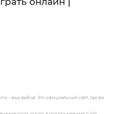
грать онлайн |
ino – ваш выбор. Это официальный сайт, где вы
 возможность играть в онлайн-режиме. Сайт