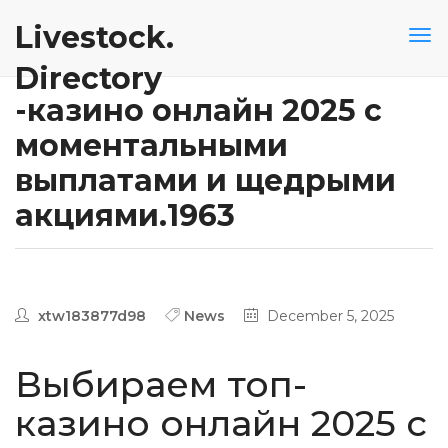
Livestock.
Directory
-казино онлайн 2025 с
моментальными
выплатами и щедрыми
акциями.1963
xtw183877d98
News
December 5, 2025
Выбираем топ-
казино онлайн 2025 с