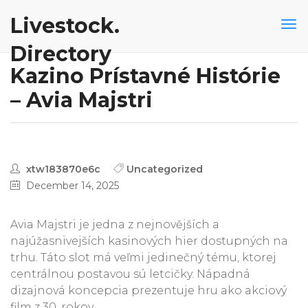
Livestock.
Directory
Kazino Prístavné Histórie
– Avia Majstri
xtw183870e6c
Uncategorized
December 14, 2025
Avia Majstri je jedna z nejnovějších a
najúžasnivejších kasinových hier dostupných na
trhu. Táto slot má veľmi jedinečný tému, ktorej
centrálnou postavou sú letcičky. Nápadná
dizajnová koncepcia prezentuje hru ako akciový
film z 30. rokov.