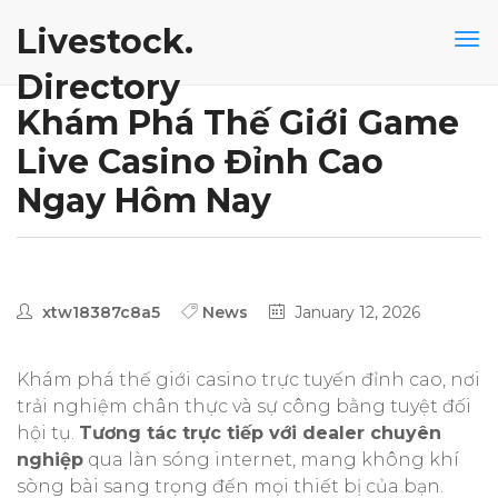
Livestock.
Directory
Khám Phá Thế Giới Game
Live Casino Đỉnh Cao
Ngay Hôm Nay
xtw18387c8a5
News
January 12, 2026
Khám phá thế giới casino trực tuyến đỉnh cao, nơi
trải nghiệm chân thực và sự công bằng tuyệt đối
hội tụ.
Tương tác trực tiếp với dealer chuyên
nghiệp
qua làn sóng internet, mang không khí
sòng bài sang trọng đến mọi thiết bị của bạn.