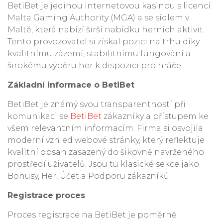
BetiBet je jedinou internetovou kasinou s licencí
Malta Gaming Authority (MGA) a se sídlem v
Maltě, která nabízí širší nabídku herních aktivit.
Tento provozovatel si získal pozici na trhu díky
kvalitnímu zázemí, stabilitnímu fungování a
širokému výběru her k dispozici pro hráče.
Základní informace o BetiBet
BetiBet je známý svou transparentností při
komunikaci se
BetiBet
zákazníky a přístupem ke
všem relevantním informacím. Firma si osvojila
moderní vzhled webové stránky, který reflektuje
kvalitní obsah zasazený do šikovně navrženého
prostředí uživatelů. Jsou tu klasické sekce jako
Bonusy, Her, Účet a Podporu zákazníků.
Registrace proces
Proces registrace na BetiBet je poměrně