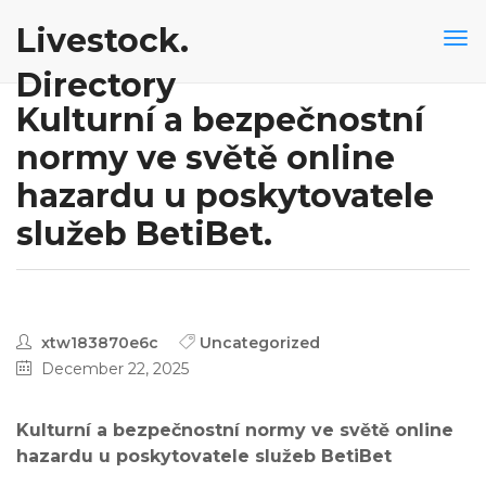
Livestock.
Directory
Kulturní a bezpečnostní
normy ve světě online
hazardu u poskytovatele
služeb BetiBet.
xtw183870e6c
Uncategorized
December 22, 2025
Kulturní a bezpečnostní normy ve světě online
hazardu u poskytovatele služeb BetiBet