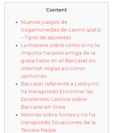
Content
Nuevos juegos de
tragamonedas de casino gratis
– Tipos de apuestas
La manera sobre cómo si no le
importa hacerse amiga de la
grasa tratar en el Baccarat en
internet: reglas así­ como
opiniones
Baccarat referente a Listo y no
ha transpirado Encontrar las
Excelentes Casinos sobre
Baccarat en línea
Normas sobre Sorteo y no ha
transpirado Situaciones de la
Tercera Naipe