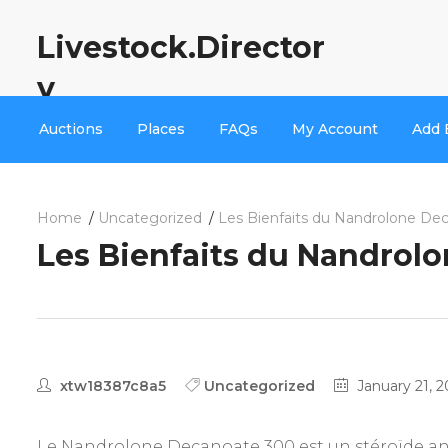
Livestock.Director
y
Auctions
Places
FAQs
My Account
Add 
Home
Uncategorized
Les Bienfaits du Nandrolone De
Les Bienfaits du Nandrol
xtw18387c8a5
Uncategorized
January 21, 
Le Nandrolone Decanoate 300 est un stéroïde anab