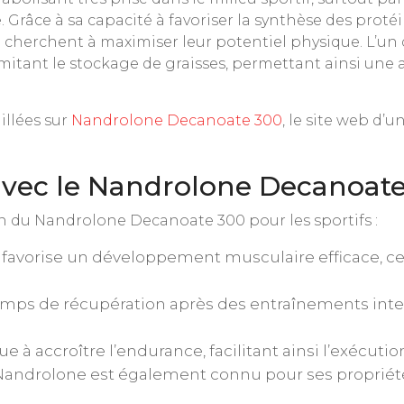
râce à sa capacité à favoriser la synthèse des protéi
ui cherchent à maximiser leur potentiel physique. L’un
mitant le stockage de graisses, permettant ainsi une 
illées sur
Nandrolone Decanoate 300
, le site web d’
 avec le Nandrolone Decanoat
on du Nandrolone Decanoate 300 pour les sportifs :
avorise un développement musculaire efficace, ce q
 temps de récupération après des entraînements in
e à accroître l’endurance, facilitant ainsi l’exécuti
androlone est également connu pour ses propriétés