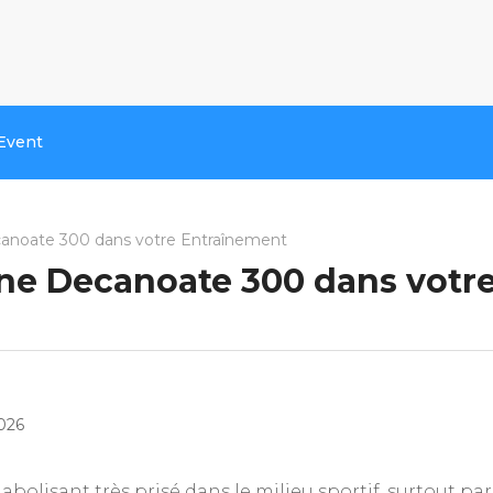
Event
canoate 300 dans votre Entraînement
one Decanoate 300 dans votr
2026
olisant très prisé dans le milieu sportif, surtout par