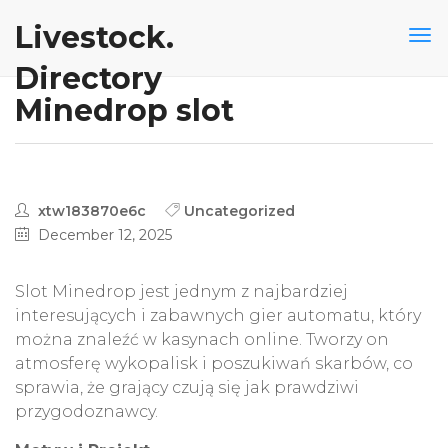
Livestock.
Directory
Minedrop slot
xtw183870e6c
Uncategorized
December 12, 2025
Slot Minedrop jest jednym z najbardziej
interesujących i zabawnych gier automatu, który
można znaleźć w kasynach online. Tworzy on
atmosferę wykopalisk i poszukiwań skarbów, co
sprawia, że grający czują się jak prawdziwi
przygodoznawcy.