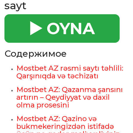
sayt
▶️ OYNA
Содержимое
Mostbet AZ rəsmi saytı təhlili:
Qarşınıqda və təchizatı
Mostbet AZ: Qazanma şansını
artırın – Qeydiyyat və daxil
olma prosesini
Mostbet AZ: Qazino və
bukmekeringizdən istifadə