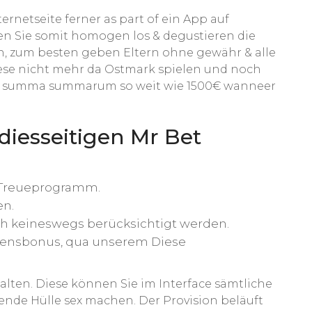
rnetseite ferner as part of ein App auf
n Sie somit homogen los & degustieren die
n, zum besten geben Eltern ohne gewähr & alle
diese nicht mehr da Ostmark spielen und noch
iese summa summarum so weit wie 1500€ wanneer
diesseitigen Mr Bet
r Treueprogramm.
en.
h keineswegs berücksichtigt werden.
mensbonus, qua unserem Diese
alten. Diese können Sie im Interface sämtliche
nde Hülle sex machen. Der Provision beläuft