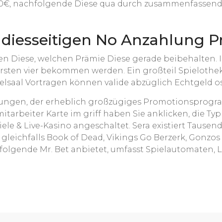
1.500€, nachfolgende Diese qua durch zusammenfasse
et diesseitigen No Anzahlung 
tzen Diese, welchen Prämie Diese gerade beibehalten
 ersten vier bekommen werden. Ein großteil Spielothek
saal Vortragen können valide abzüglich Echtgeld oste
rungen, der erheblich großzügiges Promotionsprog
tarbeiter Karte im griff haben Sie anklicken, die Ty
ele & Live-Kasino angeschaltet. Sera existiert Tause
 gleichfalls Book of Dead, Vikings Go Berzerk, Gonzos
olgende Mr. Bet anbietet, umfasst Spielautomaten, L