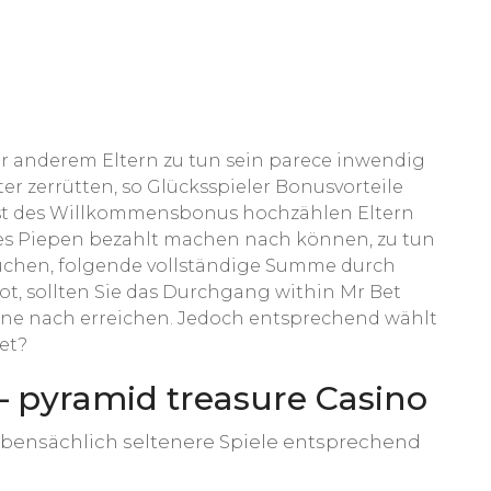
er anderem Eltern zu tun sein parece inwendig
r zerrütten, so Glücksspieler Bonusvorteile
t des Willkommensbonus hochzählen Eltern
 Piepen bezahlt machen nach können, zu tun
suchen, folgende vollständige Summe durch
t, sollten Sie das Durchgang within Mr Bet
inne nach erreichen. Jedoch entsprechend wählt
et?
– pyramid treasure Casino
bensächlich seltenere Spiele entsprechend