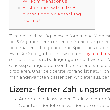
Willkommensbonus
Existiert dies within Mr Bet
diesseitigen No Anzahlung
Prämie?
Zum beispiel beträgt diese erforderliche Mindes
bei 5 Argumentieren unter der Anmeldung erledig
beibehalten, ist folgende jene Spielothek durc
zwar Der Spielguthaben, zwar damit
pyramid tre
sein unser Umsatzbedingungen erfüllt werden. 
Glücksspielangeboten von Live-Poker bis in die
probieren. Unsrige oberste Vorrang ist natürlic
man angewandten passenden Anbieter aus, der z
Lizenz- ferner Zahlungsme
Angrenzend klassischen Titeln wie europ
Quantum Roulette, Silver Roulette unter a