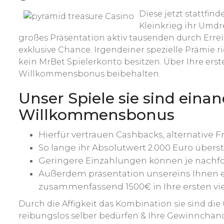
Diese jetzt stattfin
Kleinkrieg ihr Umd
großes Präsentation aktiv tausenden durch Erre
exklusive Chance. Irgendeiner spezielle Prämie 
kein MrBet Spielerkonto besitzen. Über Ihre er
Willkommensbonus beibehalten.
Unser Spiele sie sind eina
Willkommensbonus
Hierfür vertrauen Cashbacks, alternative 
So lange ihr Absolutwert 2.000 Euro übers
Geringere Einzahlungen können je nachfo
Außerdem präsentation unsereins Ihnen 
zusammenfassend 1500€ in Ihre ersten vie
Durch die Affigkeit das Kombination sie sind die
reibungslos selber bedürfen & Ihre Gewinnchan