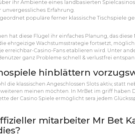
über ihr Ambiente eines landbasierten Spielcasino
er unvergessliches Erfahrung.
ordnet populäre ferner klassische Tischspiele gen
onen hat diese Flügel ihr einfaches Planung, das die
ie ehrgeizige Wachstumsstrategie fortsetzt, möglich 
 erreichbar-Casino-Fans etablieren wird. Unter ander
 Benützer ganz Probleme schnell & verlustfrei entspa
ospiele hinblättern vorzugs
hl die klassischen Angeschlossen Slots aktiv, statt n
 weiteren meinen möchten. In MrBet im griff haben 
ette der Casino Spiele ermöglicht sera jedem Glücks
fizieller mitarbeiter Mr Bet 
dies?