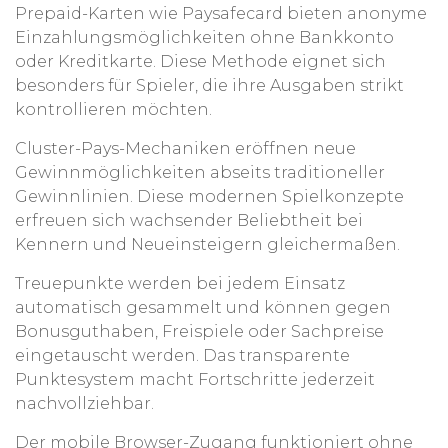
Prepaid-Karten wie Paysafecard bieten anonyme
Einzahlungsmöglichkeiten ohne Bankkonto
oder Kreditkarte. Diese Methode eignet sich
besonders für Spieler, die ihre Ausgaben strikt
kontrollieren möchten.
Cluster-Pays-Mechaniken eröffnen neue
Gewinnmöglichkeiten abseits traditioneller
Gewinnlinien. Diese modernen Spielkonzepte
erfreuen sich wachsender Beliebtheit bei
Kennern und Neueinsteigern gleichermaßen.
Treuepunkte werden bei jedem Einsatz
automatisch gesammelt und können gegen
Bonusguthaben, Freispiele oder Sachpreise
eingetauscht werden. Das transparente
Punktesystem macht Fortschritte jederzeit
nachvollziehbar.
Der mobile Browser-Zugang funktioniert ohne