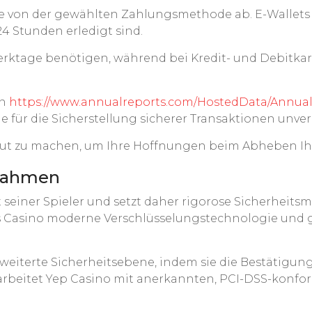
von der gewählten Zahlungsmethode ab. E-Wallets wie
4 Stunden erledigt sind.
ktage benötigen, während bei Kredit- und Debitkar
en
https://www.annualreports.com/HostedData/Annual
e für die Sicherstellung sicherer Transaktionen unver
rtraut zu machen, um Ihre Hoffnungen beim Abheben Ihr
ßnahmen
it seiner Spieler und setzt daher rigorose Sicherhe
 Casino moderne Verschlüsselungstechnologie und gew
rweiterte Sicherheitsebene, indem sie die Bestätigun
arbeitet Yep Casino mit anerkannten, PCI-DSS-konfo