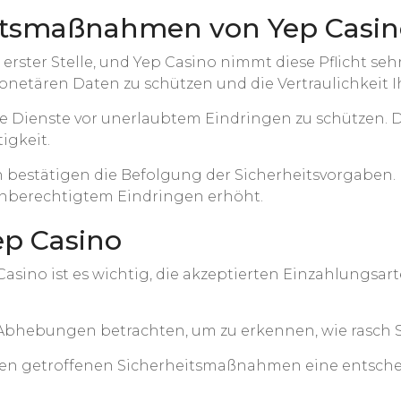
heitsmaßnahmen von Yep Casi
n erster Stelle, und Yep Casino nimmt diese Pflicht s
netären Daten zu schützen und die Vertraulichkeit I
eine Dienste vor unerlaubtem Eindringen zu schützen.
igkeit.
bestätigen die Befolgung der Sicherheitsvorgaben.
 unberechtigtem Eindringen erhöht.
ep Casino
sino ist es wichtig, die akzeptierten Einzahlungsar
r Abhebungen betrachten, um zu erkennen, wie rasch S
ionen getroffenen Sicherheitsmaßnahmen eine entsc