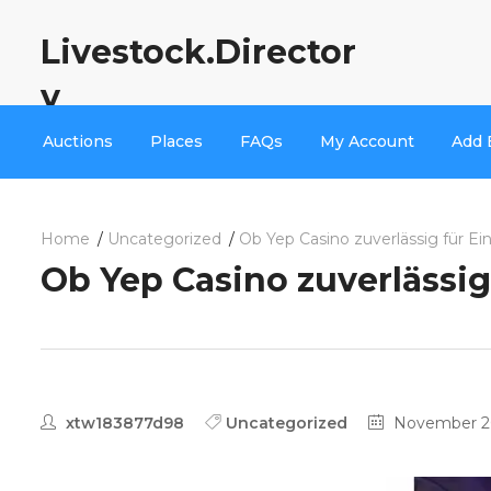
Livestock.Director
y
Auctions
Places
FAQs
My Account
Add 
Home
Uncategorized
Ob Yep Casino zuverlässig für E
Ob Yep Casino zuverlässi
xtw183877d98
Uncategorized
November 20