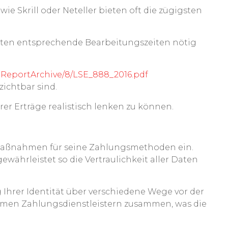
 Skrill oder Neteller bieten oft die zügigsten
ten entsprechende Bearbeitungszeiten nötig
ReportArchive/8/LSE_888_2016.pdf
zichtbar sind.
er Erträge realistisch lenken zu können.
itsmaßnahmen für seine Zahlungsmethoden ein.
ährleistet so die Vertraulichkeit aller Daten
g Ihrer Identität über verschiedene Wege vor der
rmen Zahlungsdienstleistern zusammen, was die