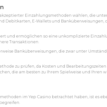
en
l akzeptierter Einzahlungsmethoden wählen, die unte
und Debitkarten, E-Wallets und Banküberweisungen,
rt und ermöglichen so eine unkomplizierte Einzahlu
chere Transaktionen.
erweise Banküberweisungen, die zwar unter Umständ
methode zu prüfen, da Kosten und Bearbeitungszeiten
chen, die am besten zu Ihrem Spielweise und Ihren w
ethoden im Yep Casino betrachtet haben, ist es ebe
begreifen.