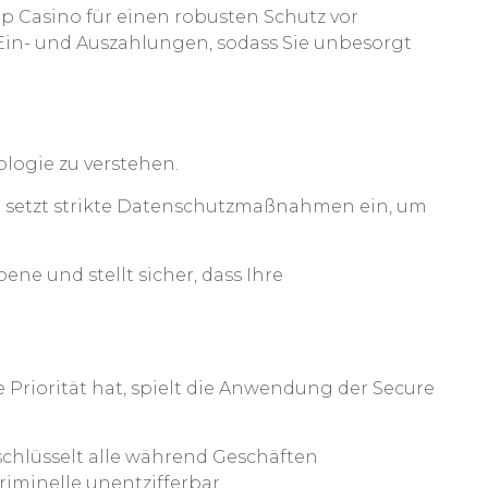
 Casino für einen robusten Schutz vor
in- und Auszahlungen, sodass Sie unbesorgt
ologie zu verstehen.
nd setzt strikte Datenschutzmaßnahmen ein, um
ne und stellt sicher, dass Ihre
Priorität hat, spielt die Anwendung der Secure
schlüsselt alle während Geschäften
iminelle unentzifferbar.