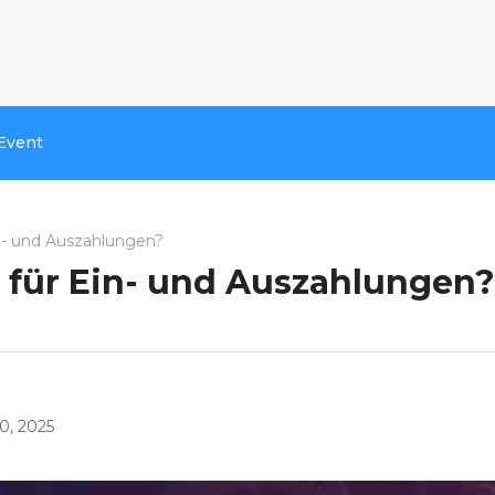
Event
in- und Auszahlungen?
g für Ein- und Auszahlungen?
, 2025