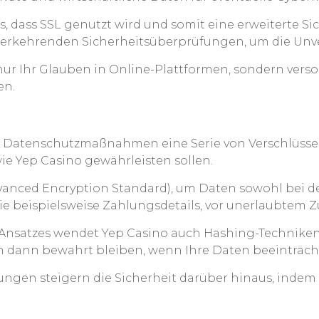
, dass SSL genutzt wird und somit eine erweiterte Si
ederkehrenden Sicherheitsüberprüfungen, um die Unv
nur Ihr Glauben in Online-Plattformen, sondern verso
en.
n Datenschutzmaßnahmen eine Serie von Verschlüssel
ie Yep Casino gewährleisten sollen.
vanced Encryption Standard), um Daten sowohl bei de
e beispielsweise Zahlungsdetails, vor unerlaubtem Zu
Ansatzes wendet Yep Casino auch Hashing-Techniken
h dann bewahrt bleiben, wenn Ihre Daten beeinträch
gen steigern die Sicherheit darüber hinaus, indem 