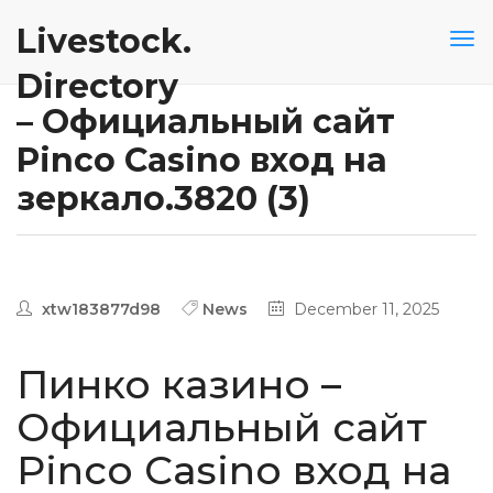
Livestock.
Directory
– Официальный сайт
Pinco Casino вход на
зеркало.3820 (3)
xtw183877d98
News
December 11, 2025
Пинко казино –
Официальный сайт
Pinco Casino вход на