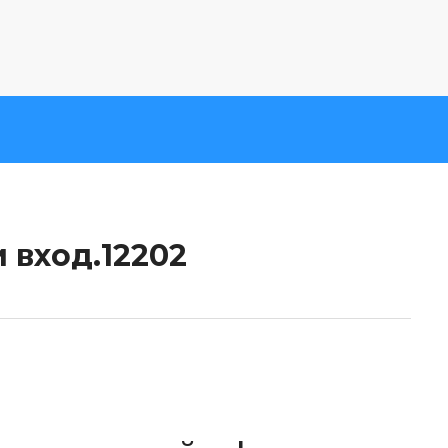
 вход.12202