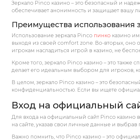
Зеркало Pinco казино – это безопасный и над
обеспечивает анонимность и защищает вашу ли
Преимущества использования з
Использование зеркала Pinco
пинко
казино име
выходя из своей comfort zone. Во-вторых, он
игрокам насладиться игрой в казино, не беспо
Кроме того, зеркало Pinco казино – это также с
делает его идеальным выбором для игроков, к
В целом, зеркало Pinco казино – это безопасн
конфиденциальностью. Если вы ищете официальны
Вход на официальный сай
Для входа на официальный сайт Pinco казино 
на сайте, указав свои личные данные и выбрав 
Важно помнить, что Pinco казино – это официал