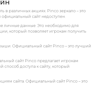
айн
ь в различных акциях. Pinco зеркало – это
и официальный сайт недоступен.
ые личные данные. Это необходимо для
ции, который позволяет игрокам получить
игрыши. Официальный сайт Pinco – это лучший
альный сайт Pinco предлагает игрокам
й способ доступа к сайту, который
кциям сайта. Официальный сайт Pinco – это