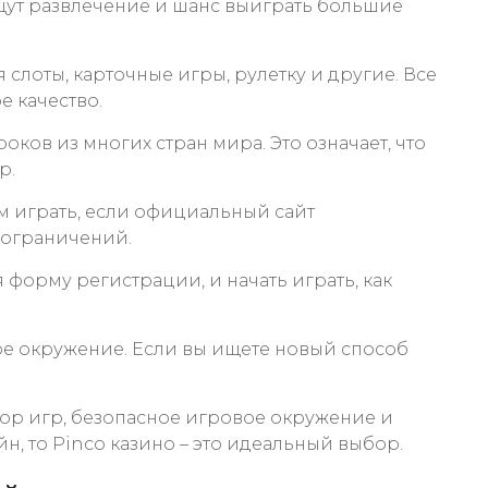
щут развлечение и шанс выиграть большие
слоты, карточные игры, рулетку и другие. Все
е качество.
ков из многих стран мира. Это означает, что
р.
им играть, если официальный сайт
х ограничений.
 форму регистрации, и начать играть, как
вое окружение. Если вы ищете новый способ
бор игр, безопасное игровое окружение и
н, то Pinco казино – это идеальный выбор.