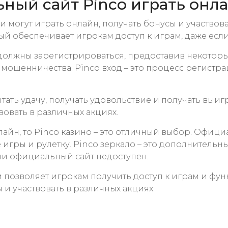
ный сайт Pinco играть онл
и могут играть онлайн, получать бонусы и участвоват
ый обеспечивает игрокам доступ к играм, даже есл
 должны зарегистрироваться, предоставив некотор
ошенничества. Pinco вход – это процесс регистра
пытать удачу, получать удовольствие и получать вы
вовать в различных акциях.
айн, то Pinco казино – это отличный выбор. Офици
игры и рулетку. Pinco зеркало – это дополнительны
сли официальный сайт недоступен.
й позволяет игрокам получить доступ к играм и фун
 и участвовать в различных акциях.