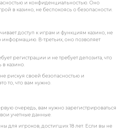
зопасностью и конфиденциальностью. Оно
ой в казино, не беспокоясь о безопасности.
ивает доступ к играм и функциям казино, не
ю информацию. В-третьих, оно позволяет
ебует регистрации и не требует депозита, что
 в казино.
 не рискуя своей безопасностью и
о то, что вам нужно.
ервую очередь, вам нужно зарегистрироваться
свои учетные данные.
ны для игроков, достигших 18 лет. Если вы не