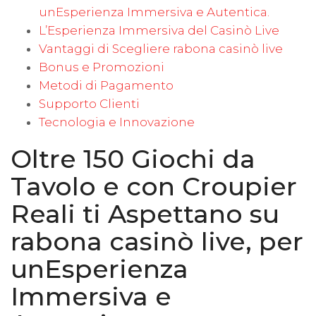
unEsperienza Immersiva e Autentica.
L’Esperienza Immersiva del Casinò Live
Vantaggi di Scegliere rabona casinò live
Bonus e Promozioni
Metodi di Pagamento
Supporto Clienti
Tecnologia e Innovazione
Oltre 150 Giochi da
Tavolo e con Croupier
Reali ti Aspettano su
rabona casinò live, per
unEsperienza
Immersiva e