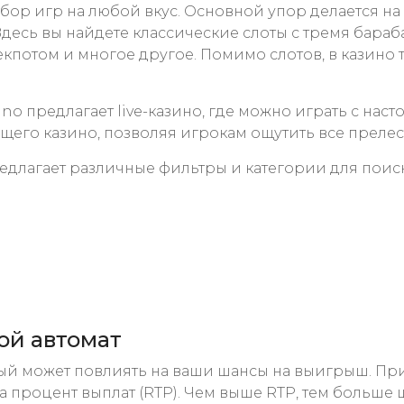
ор игр на любой вкус. Основной упор делается н
есь вы найдете классические слоты с тремя бараб
потом и многое другое. Помимо слотов, в казино т
o предлагает live-казино, где можно играть с на
ящего казино, позволяя игрокам ощутить все прелес
едлагает различные фильтры и категории для поиск
ой автомат
рый может повлиять на ваши шансы на выигрыш. Пр
а процент выплат (RTP). Чем выше RTP, тем больше 