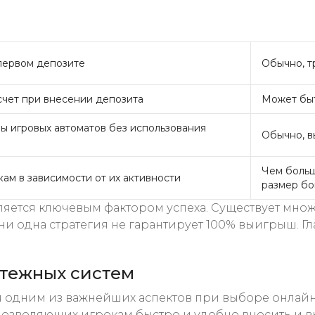
 первом депозите
Обычно, т
счет при внесении депозита
Может быт
ы игровых автоматов без использования
Обычно, в
Чем больш
ам в зависимости от их активности
размер бо
яется ключевым фактором успеха. Существует множе
ни одна стратегия не гарантирует 100% выигрыш. Гла
атежных систем
я одним из важнейших аспектов при выборе онлайн
озволяющих игрокам быстро и удобно вносить и выв