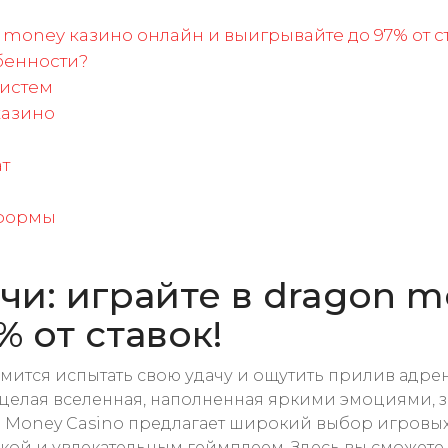
n money казино онлайн и выигрывайте до 97% от с
обенности?
систем
казино
т
тформы
чи: играйте в dragon 
 от ставок!
емится испытать свою удачу и ощутить прилив адре
это целая вселенная, наполненная яркими эмоциями
oney Casino предлагает широкий выбор игровых ав
й и увлекательным геймплеем. Здесь вы сможете п