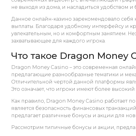
не выходя из дома, и насладиться удобством и
Данное онлайн-казино зарекомендовало себя 
выплаты. Благодаря удобному интерфейсу и кр
увлекательным, но и комфортным занятием. Нез
захватывающее для каждого игрока.
Что такое Dragon Money C
Dragon Money Casino – это современная онлай
предлагающие разнообразные тематики и механи
Отличительной чертой данной платформы являе
Это означает, что игроки имеют более высоки
Как правило, Dragon Money Casino работает по
является безопасность финансовых транзакци
предлагает различные бонусы и акции для нов
Рассмотрим типичные бонусы и акции, предла