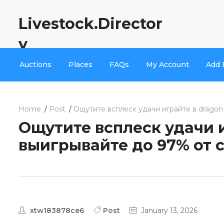
Livestock.Director
y
Auctions
Places
FAQs
My Account
Add 
Home
Post
Ощутите всплеск удачи играйте в dragon
Ощутите всплеск удачи 
выигрывайте до 97% от с
xtw183878ce6
Post
January 13, 2026