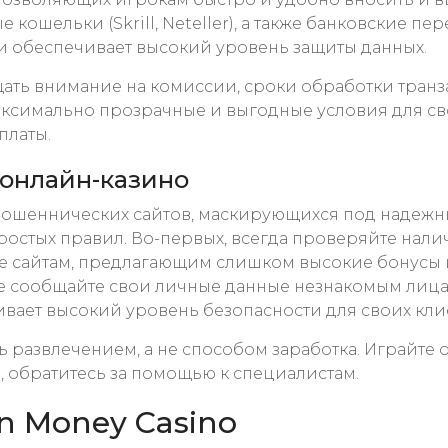
ые кошельки (Skrill, Neteller), а также банковские 
и обеспечивает высокий уровень защиты данных.
ть внимание на комиссии, сроки обработки транза
ксимально прозрачные и выгодные условия для сво
платы.
 онлайн-казино
 мошеннических сайтов, маскирующихся под надежны
остых правил. Во-первых, всегда проверяйте налич
йте сайтам, предлагающим слишком высокие бонусы
е сообщайте свои личные данные незнакомым лицам
вает высокий уровень безопасности для своих кли
 развлечением, а не способом заработка. Играйте о
й, обратитесь за помощью к специалистам.
n Money Casino