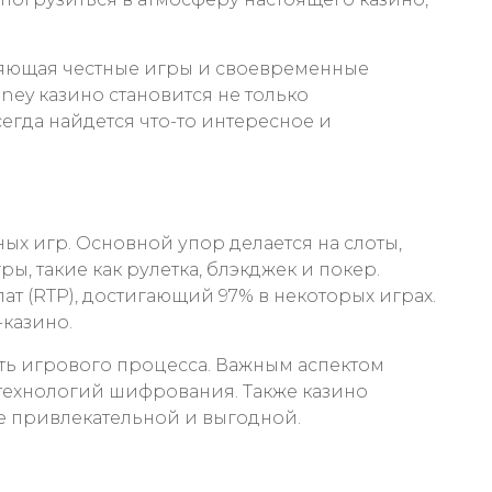
ляющая честные игры и своевременные
ey казино становится не только
сегда найдется что-то интересное и
х игр. Основной упор делается на слоты,
, такие как рулетка, блэкджек и покер.
 (RTP), достигающий 97% в некоторых играх.
казино.
сть игрового процесса. Важным аспектом
технологий шифрования. Также казино
ее привлекательной и выгодной.