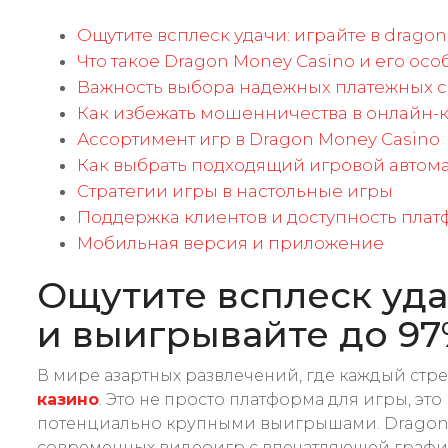
Ощутите всплеск удачи: играйте в drago
Что такое Dragon Money Casino и его ос
Важность выбора надежных платежных 
Как избежать мошенничества в онлайн-
Ассортимент игр в Dragon Money Casino
Как выбрать подходящий игровой автома
Стратегии игры в настольные игры
Поддержка клиентов и доступность пла
Мобильная версия и приложение
Ощутите всплеск уда
и выигрывайте до 97%
В мире азартных развлечений, где каждый стр
казино
. Это не просто платформа для игры, 
потенциально крупными выигрышами. Dragon M
современных видеоигр с впечатляющей графико