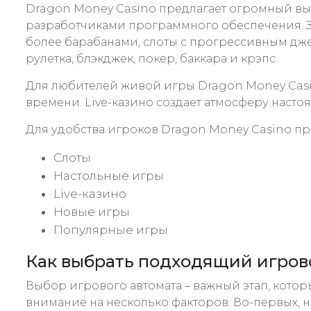
Dragon Money Casino предлагает огромный выб
разработчиками программного обеспечения. Зд
более барабанами, слоты с прогрессивным джек
рулетка, блэкджек, покер, баккара и крэпс.
Для любителей живой игры Dragon Money Casin
времени. Live-казино создает атмосферу насто
Для удобства игроков Dragon Money Casino пр
Слоты
Настольные игры
Live-казино
Новые игры
Популярные игры
Как выбрать подходящий игров
Выбор игрового автомата – важный этап, кото
внимание на несколько факторов. Во-первых, н