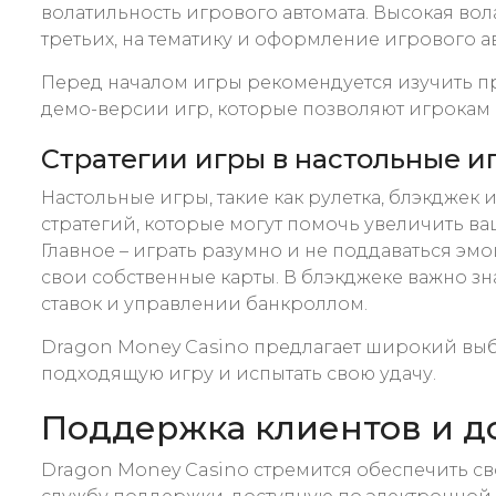
волатильность игрового автомата. Высокая вола
третьих, на тематику и оформление игрового а
Перед началом игры рекомендуется изучить пр
демо-версии игр, которые позволяют игрокам 
Стратегии игры в настольные и
Настольные игры, такие как рулетка, блэкджек
стратегий, которые могут помочь увеличить ва
Главное – играть разумно и не поддаваться эм
свои собственные карты. В блэкджеке важно зна
ставок и управлении банкроллом.
Dragon Money Casino предлагает широкий выбо
подходящую игру и испытать свою удачу.
Поддержка клиентов и д
Dragon Money Casino стремится обеспечить св