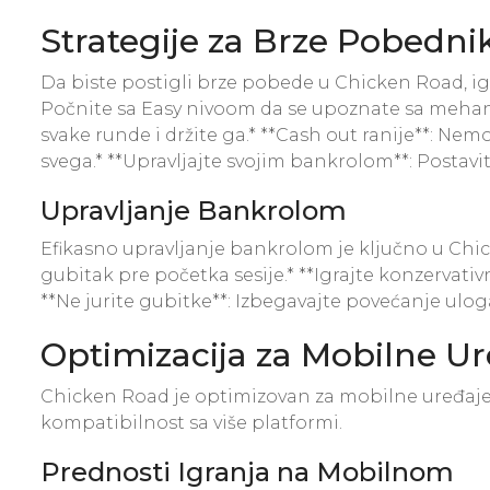
Strategije za Brze Pobedni
Da biste postigli brze pobede u Chicken Road, igr
Počnite sa Easy nivoom da se upoznate sa mehanikom
svake runde i držite ga.* **Cash out ranije**: Nem
svega.* **Upravljajte svojim bankrolom**: Postavit
Upravljanje Bankrolom
Efikasno upravljanje bankrolom je ključno u Chick
gubitak pre početka sesije.* **Igrajte konzervati
**Ne jurite gubitke**: Izbegavajte povećanje ulog
Optimizacija za Mobilne Ur
Chicken Road je optimizovan za mobilne uređaje, š
kompatibilnost sa više platformi.
Prednosti Igranja na Mobilnom