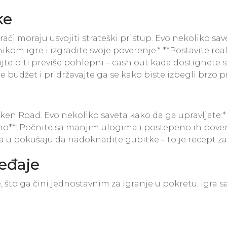
ke
ači moraju usvojiti strateški pristup. Evo nekoliko sav
 igre i izgradite svoje poverenje.* **Postavite realne
ojte biti previše pohlepni – cash out kada dostignete sv
e budžet i pridržavajte ga se kako biste izbegli brzo p
en Road. Evo nekoliko saveta kako da ga upravljate:* 
vno**: Počnite sa manjim ulogima i postepeno ih poveća
a u pokušaju da nadoknadite gubitke – to je recept za
eđaje
to ga čini jednostavnim za igranje u pokretu. Igra sa