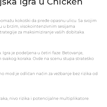
jska Igra u Chicken
i pomažu kokoški da pređe opasnu ulicu. Sa svojim
ju u brzim, visokointenzivnim sesijama
trategije za maksimiziranje vaših dobitaka.
ra je podeljena u četiri faze: Betovanje,
kon svakog koraka. Ovde na scenu stupa strateško
mo mod je odličan način za vežbanje bez rizika od
ka, nivo rizika i potencijalne multiplikatore.