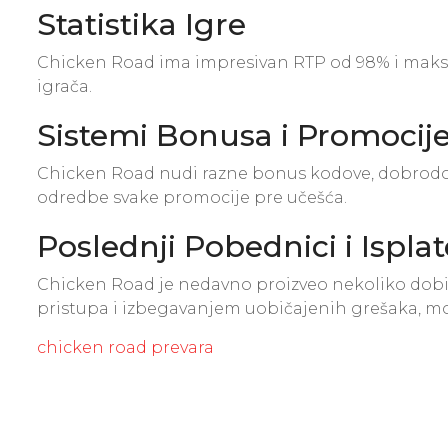
Statistika Igre
Chicken Road ima impresivan RTP od 98% i maksima
igrača.
Sistemi Bonusa i Promocij
Chicken Road nudi razne bonus kodove, dobrodošl
odredbe svake promocije pre učešća.
Poslednji Pobednici i Isplat
Chicken Road je nedavno proizveo nekoliko dobit
pristupa i izbegavanjem uobičajenih grešaka, m
chicken road prevara