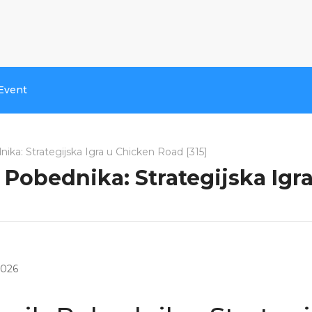
Event
ika: Strategijska Igra u Chicken Road [315]
 Pobednika: Strategijska Igra
2026