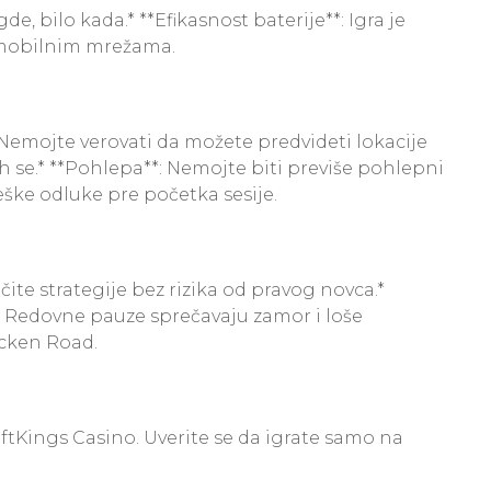
, bilo kada.* **Efikasnost baterije**: Igra je
a mobilnim mrežama.
Nemojte verovati da možete predvideti lokacije
 ih se.* **Pohlepa**: Nemojte biti previše pohlepni
eške odluke pre početka sesije.
ite strategije bez rizika od pravog novca.*
**: Redovne pauze sprečavaju zamor i loše
icken Road.
ftKings Casino. Uverite se da igrate samo na