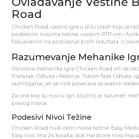
Ovladavanje Veštine B
Road
Chicken Road, casino igra u stilu crash koju je r
podesivim nivoima težine, visokim RTP-om i funkci
fokusiranim na postizanje brzih rezultata. U ovom
Razumevanje Mehanike Ig
Osnovna mehanika igre Chicken Road vrti se oko 
Prelazak, Odluka i Rešenje. Tokom faze Odluke, ig
razmišljanje, jer se rizik povećava sa svakim sle
Za one koji su novi u igri, ključno je razumeti meh
pravog novca.
Podesivi Nivoi Težine
Chicken Road nudi četiri nivoa težine: Easy, Mediu
Easy nivo ima 24 koraka, dok Hardcore nivo ima sa