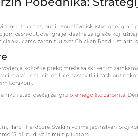
rzih Pobednika: Strategi
azvio InOut Games, nudi uzbudljivo iskustvo gde igrač
jom cash-out, ova igra je idealna za igrače koji uživa
 članku ćemo zaroniti u svet Chicken Road i istražiti s
re
vođenja kokoške preko mreže sa skrivenim zamkama. Ig
rači moraju odlučiti da li će nastaviti ili cash out na
dećim korakom.
aniku i steći osećaj za igru
pre nego što zaronite
. De
m, Hard i Hardcore. Svaki nivo ima jedinstven broj kora
mo 15, ali nudi veće multiplikatore.