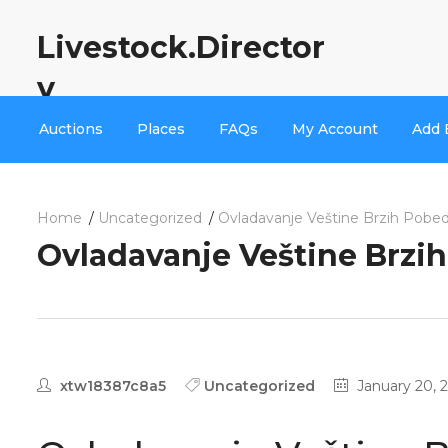
Livestock.Director
y
Auctions
Places
FAQs
My Account
Add 
Home
Uncategorized
Ovladavanje Veštine Brzih Pobedn
Ovladavanje Veštine Brzih
xtw18387c8a5
Uncategorized
January 20, 