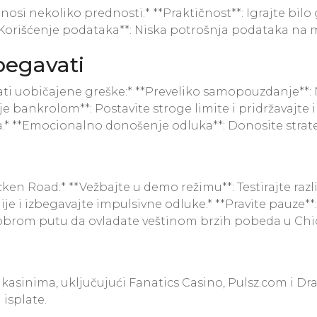
nekoliko prednosti:* **Praktičnost**: Igrajte bilo gde
**Korišćenje podataka**: Niska potrošnja podataka n
begavati
ati uobičajene greške:* **Preveliko samopouzdanje**: 
nje bankrolom**: Postavite stroge limite i pridržavajte
ra.* **Emocionalno donošenje odluka**: Donosite strat
en Road:* **Vežbajte u demo režimu**: Testirajte različ
egije i izbegavajte impulsivne odluke.* **Pravite pauze
a dobrom putu da ovladate veštinom brzih pobeda u Ch
asinima, uključujući Fanatics Casino, Pulsz.com i Dra
isplate.