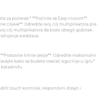
eta za početak:* **Počnite sa Easy nivoom**:
 ciljeve**: Odredite svoj cilj multiplikatora pre
oj cilj multiplikatora da biste izbegli gubitak
ražnjenje sredstava.
**Postavite limite sesije**: Odredite maksimalni
vajte kako se budete osećali sigurnije u igru.*
 katastrofu.
drži touch kontrole, responzivni dizajn i