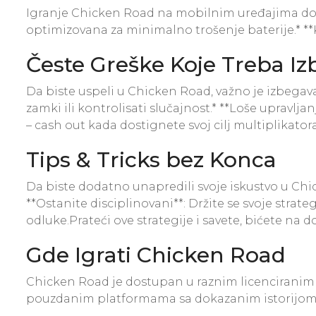
Igranje Chicken Road na mobilnim uređajima donosi 
optimizovana za minimalno trošenje baterije.* 
Česte Greške Koje Treba Iz
Da biste uspeli u Chicken Road, važno je izbegav
zamki ili kontrolisati slučajnost.* **Loše upravlja
– cash out kada dostignete svoj cilj multiplikato
Tips & Tricks bez Konca
Da biste dodatno unapredili svoje iskustvo u Chick
**Ostanite disciplinovani**: Držite se svoje strat
odluke.Prateći ove strategije i savete, bićete n
Gde Igrati Chicken Road
Chicken Road je dostupan u raznim licenciranim k
pouzdanim platformama sa dokazanim istorijom 