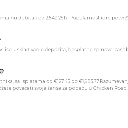
lnu dobitak od 2,542,251x. Popularnost igre potvrđuj
e
ice, usklađivanje depozita, besplatne spinove, cashb
e
nika, sa isplatama od €127.45 do €1,983.77.Razumevan
ožete povećati svoje šanse za pobedu u Chicken Road.