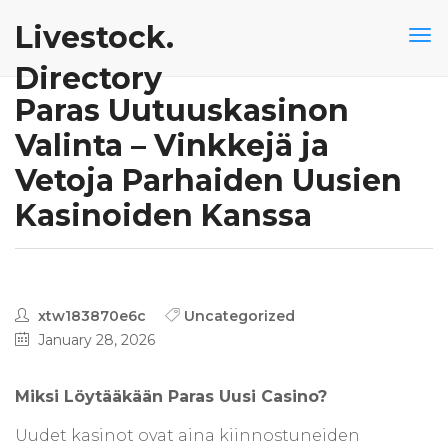
Livestock.
Directory
Paras Uutuuskasinon
Valinta – Vinkkejä ja
Vetoja Parhaiden Uusien
Kasinoiden Kanssa
xtw183870e6c
Uncategorized
January 28, 2026
Miksi Löytääkään Paras Uusi Casino?
Uudet kasinot ovat aina kiinnostuneiden