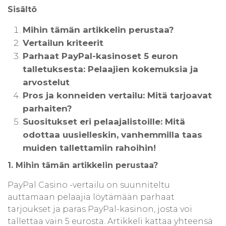
Sisältö
Mihin tämän artikkelin perustaa?
Vertailun kriteerit
Parhaat PayPal-kasinoset 5 euron
talletuksesta: Pelaajien kokemuksia ja
arvostelut
Pros ja konneiden vertailu: Mitä tarjoavat
parhaiten?
Suositukset eri pelaajalistoille: Mitä
odottaa uusielleskin, vanhemmilla taas
muiden tallettamiin rahoihin!
1. Mihin tämän artikkelin perustaa?
PayPal Casino -vertailu on suunniteltu
auttamaan pelaajia löytämään parhaat
tarjoukset ja paras PayPal-kasinon, josta voi
tallettaa vain 5 eurosta. Artikkeli kattaa yhteensä