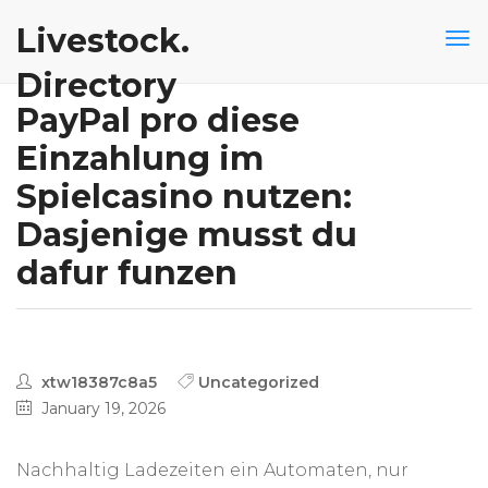
Livestock.
Directory
PayPal pro diese
Einzahlung im
Spielcasino nutzen:
Dasjenige musst du
dafur funzen
xtw18387c8a5
Uncategorized
January 19, 2026
Nachhaltig Ladezeiten ein Automaten, nur