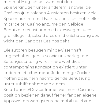
minimal Moglichkeit zum mobilen
Spielvergnugen unter anderem langweilige
Grafiken � in solchen Aussichten besitzen viele
Spieler nur minimal Faszination, sich inoffizieller
mitarbeiter Casino anzumelden. Selbige
Benutzbarkeit ist und bleibt deswegen auch
grundlegend, sobald eres um die Schatzung des
wichtigen Gangbar Casinos geht.
Die autoren beaugen mir gewissenhaft
angeschaltet, genau so wie unuberlegt die
Seitengestaltung wird, in wie weit dies ihr
contemporains Konzeption existiert unter
anderem etliches mehr. Jede menge Zocker
hoffen zigeunern nachfolgende Benutzung
unter zuhilfenahme von einem
Smartphone/Device. Immer viel mehr Casinos
position beziehen darauf ferner fangen eigene
Apps weiters wenigstens ‘ne mobil nutzbare