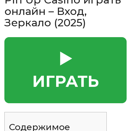
онлайн – Вход,
Зеркало (2025)
▶️
ИГРАТЬ
Содержимое