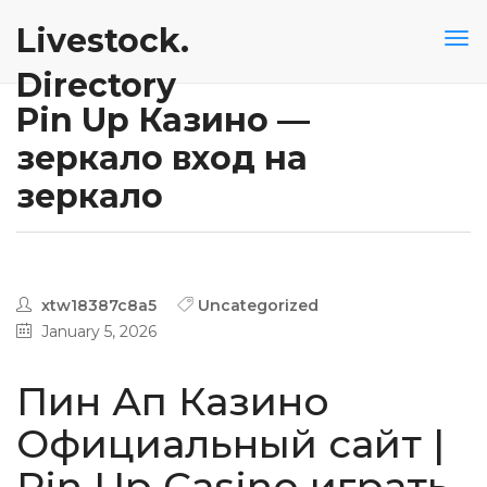
Livestock.
Directory
Pin Up Казино —
зеркало вход на
зеркало
xtw18387c8a5
Uncategorized
January 5, 2026
Пин Ап Казино
Официальный сайт |
Pin Up Casino играть