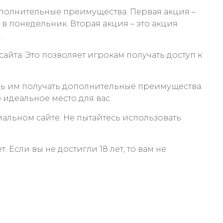
дополнительные преимущества. Первая акция –
 в понедельник. Вторая акция – это акция
.
айта. Это позволяет игрокам получать доступ к
очь им получать дополнительные преимущества.
 идеальное место для вас.
иальном сайте. Не пытайтесь использовать
 Если вы не достигли 18 лет, то вам не