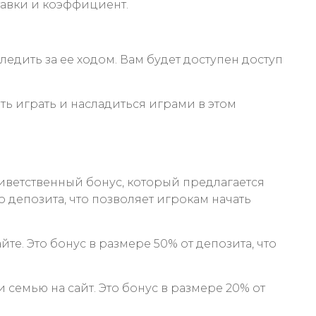
тавки и коэффициент.
ледить за ее ходом. Вам будет доступен доступ
ать играть и насладиться играми в этом
риветственный бонус, который предлагается
 депозита, что позволяет игрокам начать
йте. Это бонус в размере 50% от депозита, что
 семью на сайт. Это бонус в размере 20% от