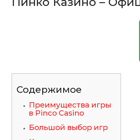
Пинко Казино – Офиц
Содержимое
Преимущества игры
в Pinco Casino
Большой выбор игр