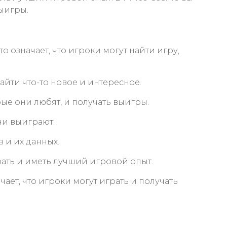
выигры.
о означает, что игроки могут найти игру,
найти что-то новое и интересное.
рые они любят, и получать выигры.
ни выиграют.
 и их данных.
рать и иметь лучший игровой опыт.
ачает, что игроки могут играть и получать