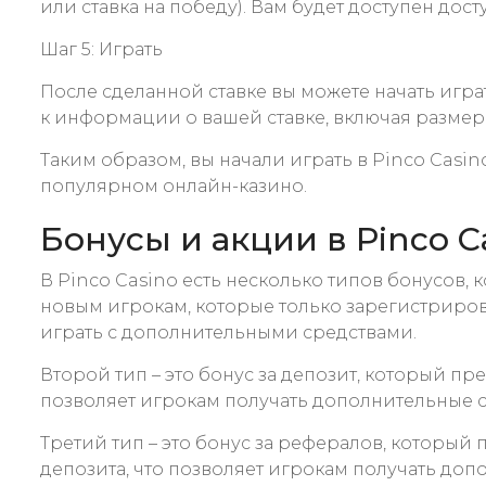
или ставка на победу). Вам будет доступен дос
Шаг 5: Играть
После сделанной ставке вы можете начать играт
к информации о вашей ставке, включая размер
Таким образом, вы начали играть в Pinco Casin
популярном онлайн-казино.
Бонусы и акции в Pinco C
В Pinco Casino есть несколько типов бонусов,
новым игрокам, которые только зарегистрирова
играть с дополнительными средствами.
Второй тип – это бонус за депозит, который пре
позволяет игрокам получать дополнительные с
Третий тип – это бонус за рефералов, который 
депозита, что позволяет игрокам получать доп