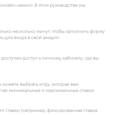
 онлайн-казино. В этом руководстве мы
олько несколько минут, чтобы заполнить форму
ь для входа в свой аккаунт.
доступен доступ к личному кабинету, где вы
ы можете выбрать игру, которая вам
лючая минимальные и максимальные ставки.
тип ставки (например, фиксированная ставка