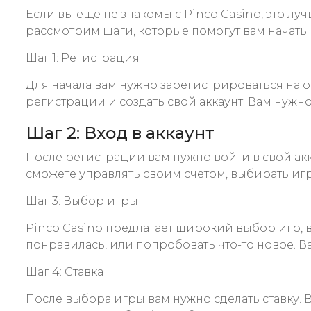
Если вы еще не знакомы с Pinco Casino, это лу
рассмотрим шаги, которые помогут вам начать и
Шаг 1: Регистрация
Для начала вам нужно зарегистрироваться на о
регистрации и создать свой аккаунт. Вам нужно
Шаг 2: Вход в аккаунт
После регистрации вам нужно войти в свой акк
сможете управлять своим счетом, выбирать иг
Шаг 3: Выбор игры
Pinco Casino предлагает широкий выбор игр, в
понравилась, или попробовать что-то новое. 
Шаг 4: Ставка
После выбора игры вам нужно сделать ставку. 