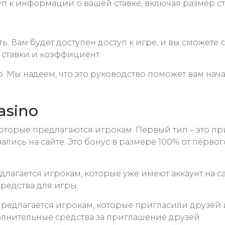
туп к информации о вашей ставке, включая размер с
ь. Вам будет доступен доступ к игре, и вы сможете с
 ставки и коэффициент.
o. Мы надеем, что это руководство поможет вам нач
asino
 которые предлагаются игрокам. Первый тип – это п
лись на сайте. Это бонус в размере 100% от первого
длагается игрокам, которые уже имеют аккаунт на са
редства для игры.
предлагается игрокам, которые пригласили друзей и
олнительные средства за приглашение друзей.