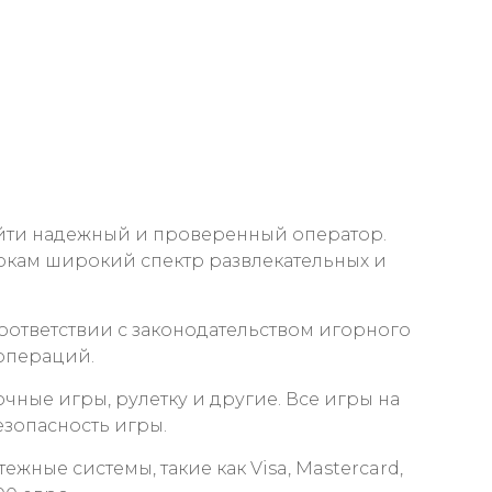
айти надежный и проверенный оператор.
рокам широкий спектр развлекательных и
соответствии с законодательством игорного
 операций.
чные игры, рулетку и другие. Все игры на
езопасность игры.
жные системы, такие как Visa, Mastercard,