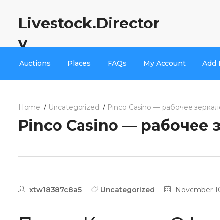
Livestock.Director
y
Auctions
Places
FAQs
My Account
Add 
Home
Uncategorized
Pinco Casino — рабочее зеркал
Pinco Casino — рабочее 
xtw18387c8a5
Uncategorized
November 10