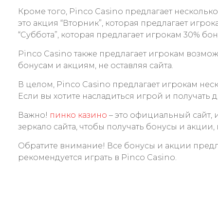
Кроме того, Pinco Casino предлагает несколь
это акция “Вторник”, которая предлагает игрок
“Суббота”, которая предлагает игрокам 30% бон
Pinco Casino также предлагает игрокам возможн
бонусам и акциям, не оставляя сайта.
В целом, Pinco Casino предлагает игрокам не
Если вы хотите насладиться игрой и получать д
Важно!
пинко казино
– это официальный сайт, 
зеркало сайта, чтобы получать бонусы и акции, 
Обратите внимание! Все бонусы и акции предлаг
рекомендуется играть в Pinco Casino.