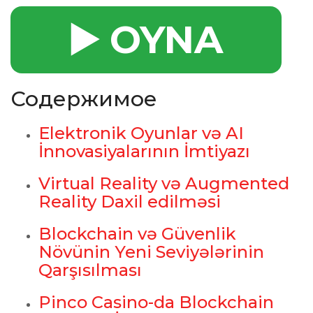
▶️ OYNA
Содержимое
Elektronik Oyunlar və AI
İnnovasiyalarının İmtiyazı
Virtual Reality və Augmented
Reality Daxil edilməsi
Blockchain və Güvenlik
Növünin Yeni Seviyələrinin
Qarşısılması
Pinco Casino-da Blockchain