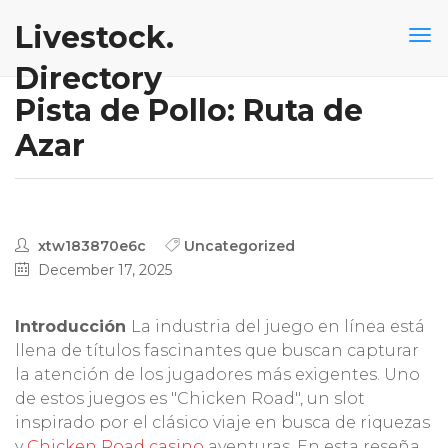
Livestock.
Directory
Pista de Pollo: Ruta de
Azar
xtw183870e6c
Uncategorized
December 17, 2025
Introducción
La industria del juego en línea está
llena de títulos fascinantes que buscan capturar
la atención de los jugadores más exigentes. Uno
de estos juegos es "Chicken Road", un slot
inspirado por el clásico viaje en busca de riquezas
y
Chicken Road casino
aventuras. En esta reseña