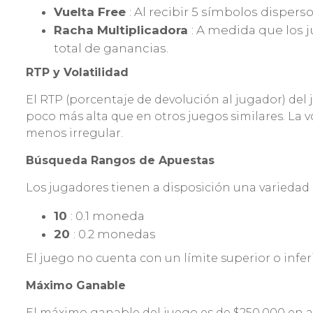
Vuelta Free
: Al recibir 5 símbolos disper
Racha Multiplicadora
: A medida que los 
total de ganancias.
RTP y Volatilidad
El RTP (porcentaje de devolución al jugador) del 
poco más alta que en otros juegos similares. La v
menos irregular.
Búsqueda Rangos de Apuestas
Los jugadores tienen a disposición una variedad d
10
: 0.1 moneda
20
: 0.2 monedas
El juego no cuenta con un límite superior o inferi
Máximo Ganable
El máximo ganable del juego es de $250,000 en a