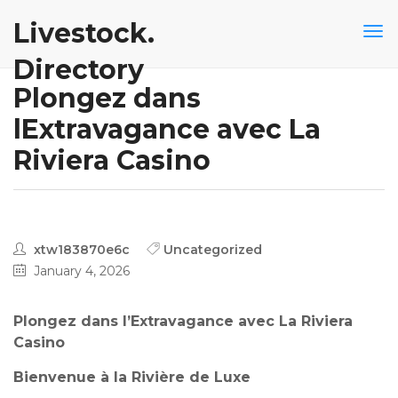
Livestock.
Directory
Plongez dans
lExtravagance avec La
Riviera Casino
xtw183870e6c
Uncategorized
January 4, 2026
Plongez dans l’Extravagance avec La Riviera
Casino
Bienvenue à la Rivière de Luxe