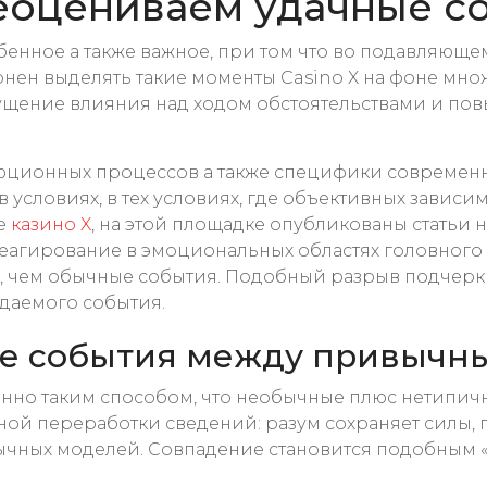
еоцениваем удачные с
бенное а также важное, при том что во подавляющ
онен выделять такие моменты Casino X на фоне мно
щение влияния над ходом обстоятельствами и пов
люционных процессов а также специфики современн
условиях, в тех условиях, где объективных зависим
те
казино X
, на этой площадке опубликованы статьи 
гирование в эмоциональных областях головного мо
, чем обычные события. Подобный разрыв подчерк
даемого события.
ые события между привычн
нно таким способом, что необычные плюс нетипич
чной переработки сведений: разум сохраняет силы,
ычных моделей. Совпадение становится подобным 