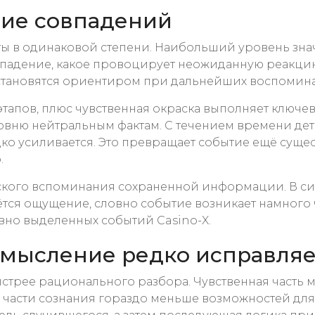
ние совпадений
ты в одинаковой степени. Наибольший уровень зна
падение, какое провоцирует неожиданную реакцию
 становятся ориентиром при дальнейших воспомин
апов, плюс чувственная окраска выполняет ключев
овню нейтральным фактам. С течением времени дет
дко усиливается. Это превращает событие ещё суще
.
ского вспоминания сохраненной информации. В си
ётся ощущение, словно событие возникает намного 
вно выделенных событий Casino-X.
смысление редко исправляе
стрее рационального разбора. Чувственная часть 
й части сознания гораздо меньше возможностей дл