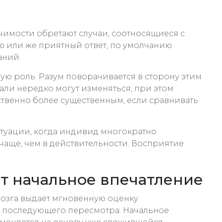
чимости обретают случаи, соотносящиеся c
 или же приятный ответ, по умолчанию
аний.
ую роль. Разум поворачивается в сторону этим
али нередко могут изменяться, при этом
ственно более существенным, если сравнивать
туации, когда индивид многократно
чаще, чем в действительности. Восприятие
т начальное впечатление
мозга выдаёт мгновенную оценку
я последующего пересмотра. Начальное