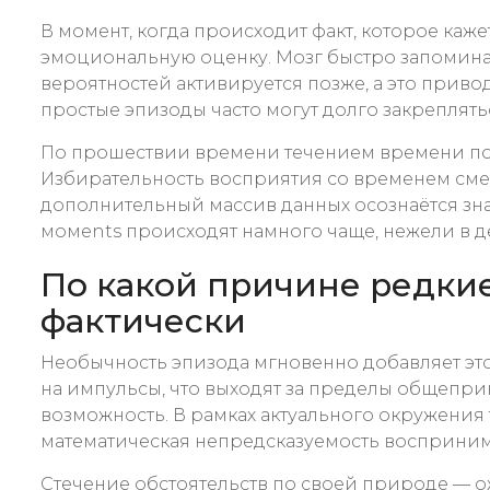
В момент, когда происходит факт, которое каж
эмоциональную оценку. Мозг быстро запомин
вероятностей активируется позже, а это привод
простые эпизоды часто могут долго закреплять
По прошествии времени течением времени под
Избирательность восприятия со временем смещ
дополнительный массив данных осознаётся зна
момents происходят намного чаще, нежели в д
По какой причине редки
фактически
Необычность эпизода мгновенно добавляет э
на импульсы, что выходят за пределы общепри
возможность. В рамках актуального окружения
математическая непредсказуемость восприним
Стечение обстоятельств по своей природе — 