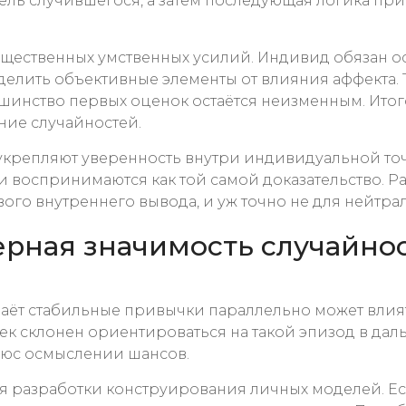
ель случившегося, а затем последующая логика пр
щественных умственных усилий. Индивид обязан о
азделить объективные элементы от влияния аффекта.
ьшинство первых оценок остаётся неизменным. Ит
ие случайностей.
репляют уверенность внутри индивидуальной точн
ти воспринимаются как той самой доказательство. 
го внутреннего вывода, и уж точно не для нейтра
рная значимость случайнос
аёт стабильные привычки параллельно может влия
ек склонен ориентироваться на такой эпизод в дал
люс осмыслении шансов.
я разработки конструирования личных моделей. Ес