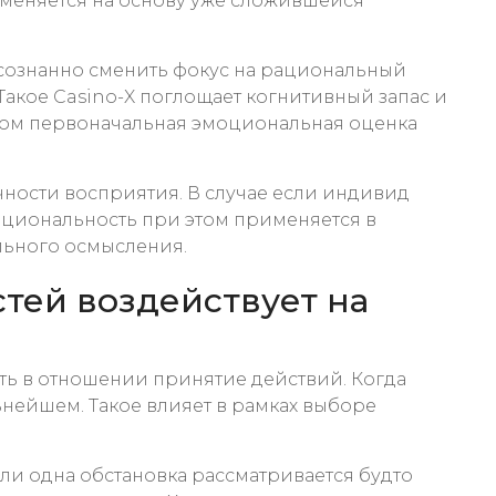
именяется на основу уже сложившейся
сознанно сменить фокус на рациональный
 Такое Casino-X поглощает когнитивный запас и
огом первоначальная эмоциональная оценка
ости восприятия. В случае если индивид
Рациональность при этом применяется в
льного осмысления.
тей воздействует на
ть в отношении принятие действий. Когда
ьнейшем. Такое влияет в рамках выборе
ли одна обстановка рассматривается будто