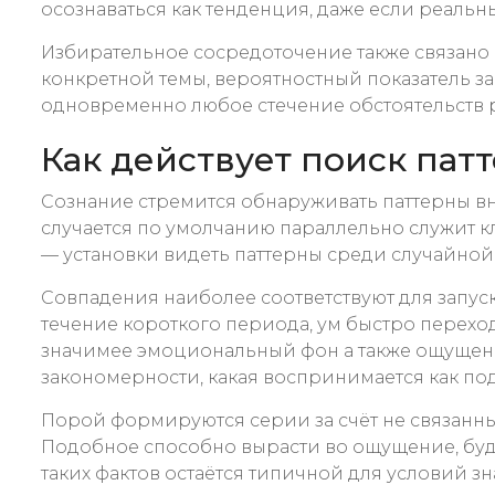
осознаваться как тенденция, даже если реальн
Избирательное сосредоточение также связано
конкретной темы, вероятностный показатель за
одновременно любое стечение обстоятельств ра
Как действует поиск патт
Сознание стремится обнаруживать паттерны в
случается по умолчанию параллельно служит к
— установки видеть паттерны среди случайно
Совпадения наиболее соответствуют для запуск
течение короткого периода, ум быстро переход
значимее эмоциональный фон а также ощущени
закономерности, какая воспринимается как по
Порой формируются серии за счёт не связанных
Подобное способно вырасти во ощущение, будт
таких фактов остаётся типичной для условий 