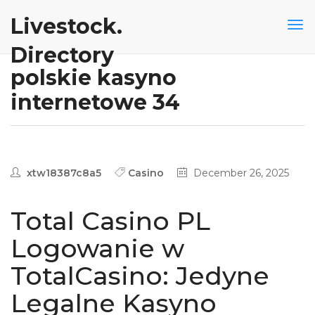
Livestock.
Directory
polskie kasyno
internetowe 34
xtw18387c8a5
Casino
December 26, 2025
Total Casino PL ️
Logowanie w
TotalCasino: Jedyne
Legalne Kasyno