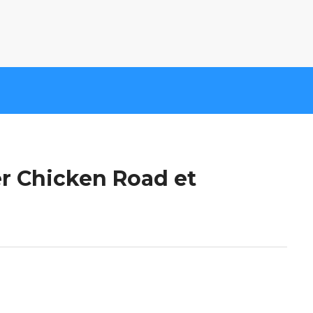
er Chicken Road et