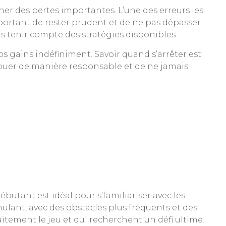
r des pertes importantes. L’une des erreurs les
important de rester prudent et de ne pas dépasser
as tenir compte des stratégies disponibles.
s gains indéfiniment. Savoir quand s’arrêter est
e jouer de manière responsable et de ne jamais
butant est idéal pour s’familiariser avec les
mulant, avec des obstacles plus fréquents et des
aitement le jeu et qui recherchent un défi ultime.