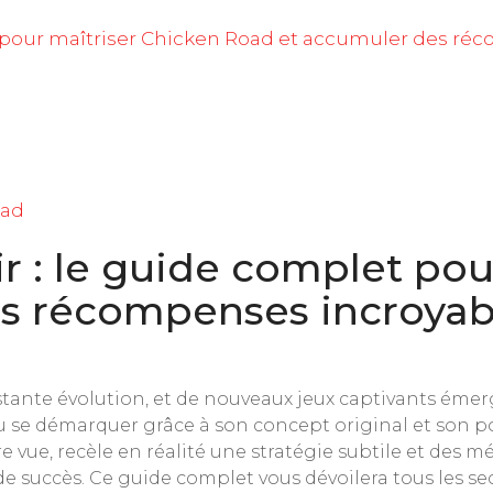
t pour maîtriser Chicken Road et accumuler des réc
oad
r : le guide complet pou
s récompenses incroyabl
tante évolution, et de nouveaux jeux captivants émer
u se démarquer grâce à son concept original et son po
re vue, recèle en réalité une stratégie subtile et des
succès. Ce guide complet vous dévoilera tous les se