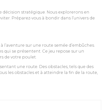
e décision stratégique. Nous explorerons en
 éviter. Préparez-vous à bondir dans l’univers de
 à l’aventure sur une route semée d’embûches.
les qui se présentent. Ce jeu repose sur un
s de votre poulet.
sentant une route. Des obstacles, tels que des
us les obstacles et à atteindre la fin de la route,