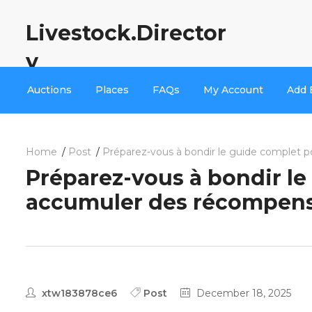
Livestock.Director
y
Auctions
Places
FAQs
My Account
Add 
Home
Post
Préparez-vous à bondir le guide complet 
Préparez-vous à bondir le
accumuler des récompens
xtw183878ce6
Post
December 18, 2025