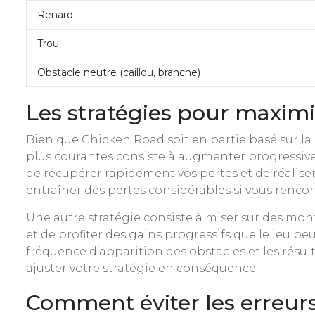
Renard
Trou
Obstacle neutre (caillou, branche)
Les stratégies pour maximi
Bien que Chicken Road soit en partie basé sur la c
plus courantes consiste à augmenter progressiv
de récupérer rapidement vos pertes et de réalise
entraîner des pertes considérables si vous rencon
Une autre stratégie consiste à miser sur des mon
et de profiter des gains progressifs que le jeu peu
fréquence d’apparition des obstacles et les résul
ajuster votre stratégie en conséquence.
Comment éviter les erreur