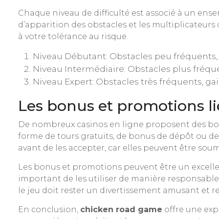
Chaque niveau de difficulté est associé à un ense
d’apparition des obstacles et les multiplicateurs 
à votre tolérance au risque.
Niveau Débutant: Obstacles peu fréquents, 
Niveau Intermédiaire: Obstacles plus fréqu
Niveau Expert: Obstacles très fréquents, ga
Les bonus et promotions l
De nombreux casinos en ligne proposent des bon
forme de tours gratuits, de bonus de dépôt ou de
avant de les accepter, car elles peuvent être sou
Les bonus et promotions peuvent être un excelle
important de les utiliser de manière responsable 
le jeu doit rester un divertissement amusant et 
En conclusion,
chicken road game
offre une exp