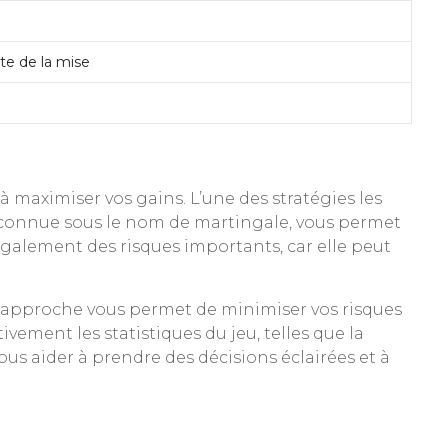
te de la mise
à maximiser vos gains. L’une des stratégies les
 connue sous le nom de martingale, vous permet
galement des risques importants, car elle peut
te approche vous permet de minimiser vos risques
ivement les statistiques du jeu, telles que la
us aider à prendre des décisions éclairées et à