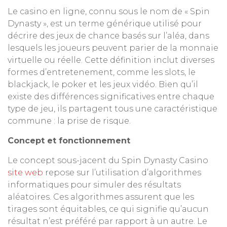
Le casino en ligne, connu sous le nom de « Spin
Dynasty », est un terme générique utilisé pour
décrire des jeux de chance basés sur l’aléa, dans
lesquels les joueurs peuvent parier de la monnaie
virtuelle ou réelle. Cette définition inclut diverses
formes d’entretenement, comme les slots, le
blackjack, le poker et les jeux vidéo. Bien qu’il
existe des différences significatives entre chaque
type de jeu, ils partagent tous une caractéristique
commune : la prise de risque.
Concept et fonctionnement
Le concept sous-jacent du Spin Dynasty Casino
site web
repose sur l’utilisation d’algorithmes
informatiques pour simuler des résultats
aléatoires. Ces algorithmes assurent que les
tirages sont équitables, ce qui signifie qu’aucun
résultat n’est préféré par rapport à un autre. Le