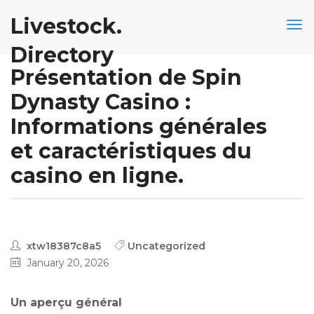
Livestock.
Directory
Présentation de Spin
Dynasty Casino :
Informations générales
et caractéristiques du
casino en ligne.
xtw18387c8a5
Uncategorized
January 20, 2026
Un aperçu général