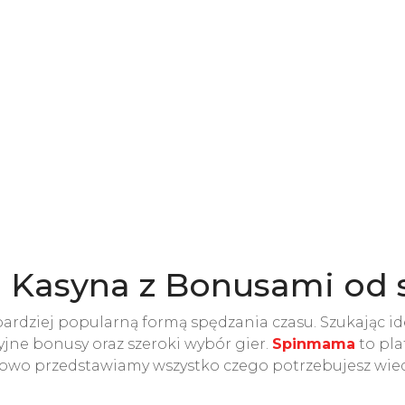
o Kasyna z Bonusami od
z bardziej popularną formą spędzania czasu. Szukając 
cyjne bonusy oraz szeroki wybór gier.
Spinmama
to pla
owo przedstawiamy wszystko czego potrzebujesz wiedzi