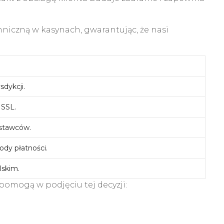
hniczną w kasynach, gwarantując, że nasi
sdykcji.
 SSL.
ostawców.
ody płatności.
lskim.
pomogą w podjęciu tej decyzji: