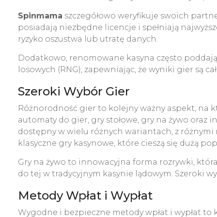
Spinmama
szczegółowo weryfikuje swoich partne
posiadają niezbędne licencje i spełniają najwyż
ryzyko oszustwa lub utratę danych.
Dodatkowo, renomowane kasyna często poddają s
losowych (RNG), zapewniając, że wyniki gier są c
Szeroki Wybór Gier
Różnorodność gier to kolejny ważny aspekt, na k
automaty do gier, gry stołowe, gry na żywo oraz 
dostępny w wielu różnych wariantach, z różnymi mo
klasyczne gry kasynowe, które cieszą się dużą po
Gry na żywo to innowacyjna forma rozrywki, któr
do tej w tradycyjnym kasynie lądowym. Szeroki wy
Metody Wpłat i Wypłat
Wygodne i bezpieczne metody wpłat i wypłat to 