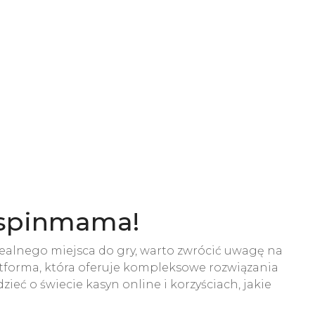
 spinmama!
idealnego miejsca do gry, warto zwrócić uwagę na
tforma, która oferuje kompleksowe rozwiązania
eć o świecie kasyn online i korzyściach, jakie