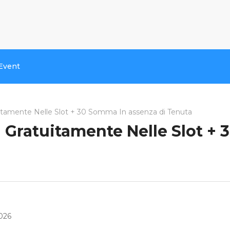
Event
uitamente Nelle Slot + 30 Somma In assenza di Tenuta
i Gratuitamente Nelle Slot +
2026