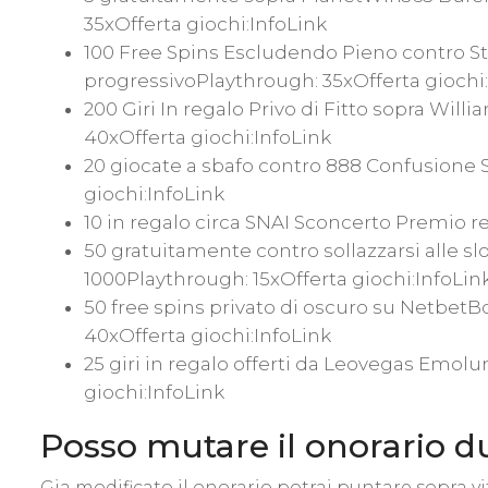
35xOfferta giochi:InfoLink
100 Free Spins Escludendo Pieno contro Sta
progressivoPlaythrough: 35xOfferta giochi
200 Giri In regalo Privo di Fitto sopra Will
40xOfferta giochi:InfoLink
20 giocate a sbafo contro 888 Confusione S
giochi:InfoLink
10 in regalo circa SNAI Sconcerto Premio re
50 gratuitamente contro sollazzarsi alle s
1000Playthrough: 15xOfferta giochi:InfoLin
50 free spins privato di oscuro su NetbetB
40xOfferta giochi:InfoLink
25 giri in regalo offerti da Leovegas Emolu
giochi:InfoLink
Posso mutare il onorario d
Gia modificato il onorario potrai puntare sopra vi