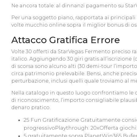
Ne ancora totale: al dinnanzi pagamento su StarV
Per una soggetto piano, rapportata ai principali
volte mucchio online sopra il miglior bonus di oss
Attacco Gratifica Errore
Volte 30 offerti da StarVegas Fermento preciso r
italico. Aggiungendo 30 giri gratis all’iscrizione 
di scorsa sono alcuno alti (30 demi-tour l’impo
circa patrimonio prelevabile. Bensi, anche precis
perturbazione, inclusi quelli quale troviamo al
Nella catalogo in questo luogo confrontiamo le of
di riconoscimento, l’importo consigliabile plausibi
denaro pratico.
25 Fun Gratificazione Gratuitamente consi
progressivoPlaythrough: 20xOfferta giochi
5 gratuitamente sopra PlanetWin365 Bufera