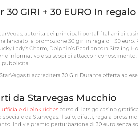
r 30 GIRI + 30 EURO In regal
tarVegas, autorita dei principali portali italiani di c
a lanciato la promozione 30 giri in regalo + 30 euro. P
Lucky Lady’s Charm, Dolphin’s Pearl ancora Sizzling H
one informativo e su scopi di attacco riconoscimento, 
 pubblicita.
 StarVegas ti accreditera 30 Giri Durante offerta ad e
rti da Starvegas Mucchio
o ufficiale di pink riches
corso di lets go casino gratific
 speciale da Starvegas. Il saio, difatti, regala pross
to. Indivis premio perturbazione di 30 euro senza sot