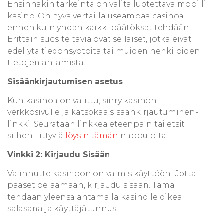
Ensinnäkin tärkeintä on valita luotettava mobiili
kasino. On hyvä vertailla useampaa casinoa
ennen kuin yhden kaikki päätökset tehdään.
Erittäin suositeltavia ovat sellaiset, jotka eivät
edellytä tiedonsyötöitä tai muiden henkilöiden
tietojen antamista.
Sisäänkirjautumisen asetus
Kun kasinoa on valittu, siirry kasinon
verkkosivulle ja katsokaa sisäänkirjautuminen-
linkki. Seurataan linkkeä eteenpäin tai etsit
siihen liittyviä
löysin tämän
nappuloita.
Vinkki 2: Kirjaudu Sisään
Valinnutte kasinoon on valmis käyttöön! Jotta
pääset pelaamaan, kirjaudu sisään. Tämä
tehdään yleensä antamalla kasinolle oikea
salasana ja käyttäjätunnus.