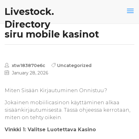
Livestock.
Directory
siru mobile kasinot
xtw183870e6c
Uncategorized
January 28, 2026
Miten Sisään Kirjautuminen Onnistuu?
Jokainen mobiilicasinon käyttäminen alkaa
sisäänkirjautumisesta. Tässä ohjeessa kerrotaan,
miten on tehty oikein.
Vinkki 1: Valitse Luotettava Kasino