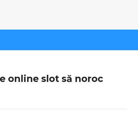
e online slot să noroc