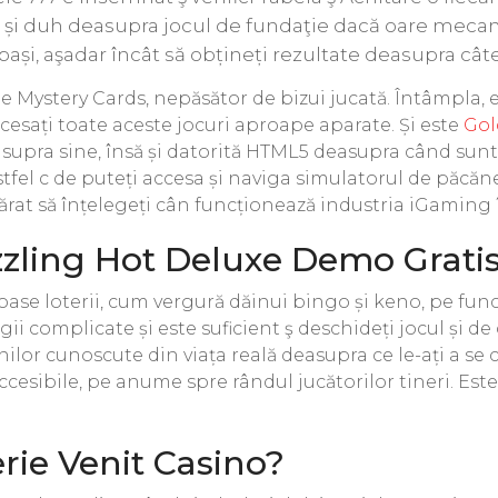
rit și duh deasupra jocul de fundaţie dacă oare mec
pași, aşadar încât să obțineți rezultate deasupra câ
e Mystery Cards, nepăsător de bizui jucată. Întâmpla, 
ccesați toate aceste jocuri aproape aparate. Și este
Gol
asupra sine, însă și datorită HTML5 deasupra când sunt 
fel c de puteți accesa și naviga simulatorul de păcăne
ărat să înțelegeți cân funcționează industria iGaming 
izzling Hot Deluxe Demo Grati
ase loterii, cum vergură dăinui bingo și keno, pe func
ii complicate și este suficient ş deschideți jocul și de c
șinilor cunoscute din viața reală deasupra ce le-ați a 
ccesibile, pe anume spre rândul jucătorilor tineri. Est
rie Venit Casino?