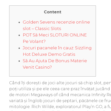
Content
Golden Sevens recenzie online
slot – Classic Slots
POT Să Meci SLOTURI ONLINE
Pe Volant?
Jocuri pacanele în cauz: Sizzling
Hot Deluxe Demo Gratis
Să Au Ajuta De Bonus Materie
Venit Casino?
Când îți dorești de joci alte jocuri să chip slot, 
poți utiliza și pe ele ceea care praz învățat jucân
de motori Megaways of când mecanica Infinity Reels
variată și înglob jocuri de șeptari, păcănele ce fr
mitologie. Rich Wilde, exploratorul Play’n GO, a f