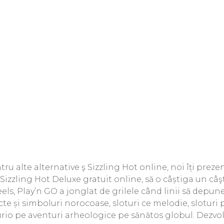
pentru alte alternative ş Sizzling Hot online, noi îți p
d Sizzling Hot Deluxe gratuit online, să o câștiga un câ
, Play’n GO a jonglat de grilele când linii să depuner
ucte și simboluri norocoase, sloturi ce melodie, sloturi
urio pe aventuri arheologice pe sănătos globul. Dezvol