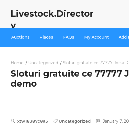
Livestock.Director
y
Auctions
Places
FAQs
My Account
Add 
Home
Uncategorized
Sloturi gratuite ce 77777 Jocuri
Sloturi gratuite ce 77777 
demo
xtw18387c8a5
Uncategorized
January 7, 2