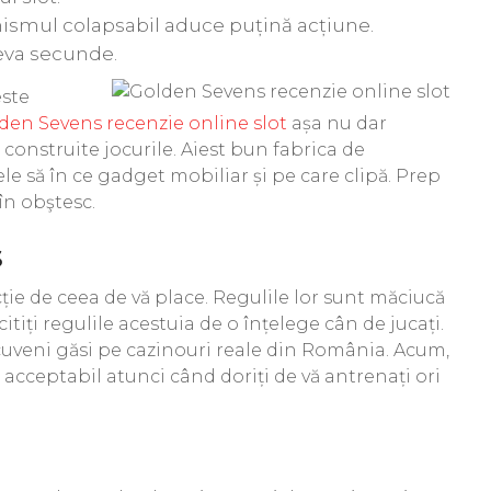
anismul colapsabil aduce puțină acțiune.
teva secunde.
este
den Sevens recenzie online slot
așa nu dar
construite jocurile. Aiest bun fabrica de
le să în ce gadget mobiliar și pe care clipă. Prep
în obştesc.
s
ție de ceea de vă place. Regulile lor sunt măciucă
itiți regulile acestuia de o înțelege cân de jucați.
se cuveni găsi pe cazinouri reale din România. Acum,
e acceptabil atunci când doriți de vă antrenați ori