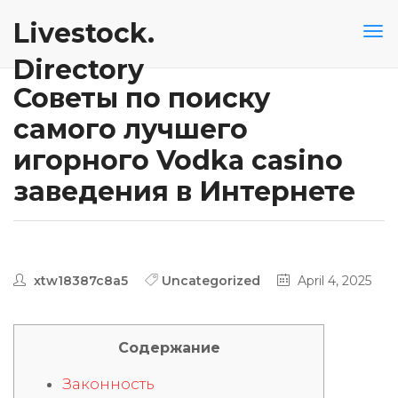
Livestock.
Directory
Советы по поиску
самого лучшего
игорного Vodka casino
заведения в Интернете
xtw18387c8a5
Uncategorized
April 4, 2025
Содержание
Законность