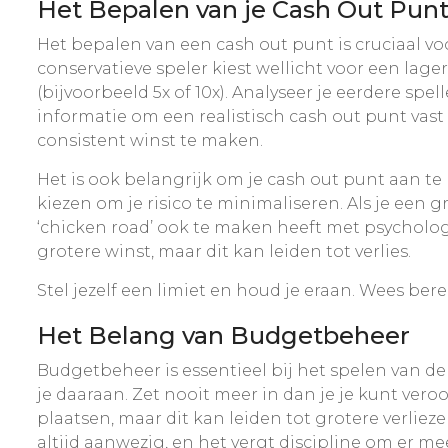
Het Bepalen van je Cash Out Pun
Het bepalen van een cash out punt is cruciaal vo
conservatieve speler kiest wellicht voor een lager
(bijvoorbeeld 5x of 10x). Analyseer je eerdere spe
informatie om een realistisch cash out punt vast
consistent winst te maken.
Het is ook belangrijk om je cash out punt aan te 
kiezen om je risico te minimaliseren. Als je een
‘chicken road’ ook te maken heeft met psychologi
grotere winst, maar dit kan leiden tot verlies.
Stel jezelf een limiet en houd je eraan. Wees ber
Het Belang van Budgetbeheer
Budgetbeheer is essentieel bij het spelen van de 
je daaraan. Zet nooit meer in dan je je kunt vero
plaatsen, maar dit kan leiden tot grotere verlieze
altijd aanwezig, en het vergt discipline om er m