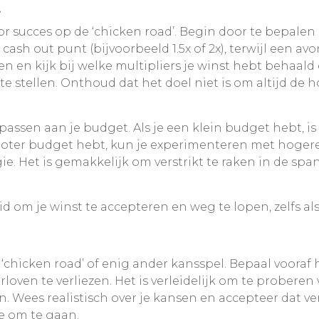
t
or succes op de ‘chicken road’. Begin door te bepalen
 cash out punt (bijvoorbeeld 1.5x of 2x), terwijl een a
llen en kijk bij welke multipliers je winst hebt behaald
 te stellen. Onthoud dat het doel niet is om altijd d
passen aan je budget. Als je een klein budget hebt, i
 groter budget hebt, kun je experimenteren met hoger
e. Het is gemakkelijk om verstrikt te raken in de spa
eid om je winst te accepteren en weg te lopen, zelfs a
‘chicken road’ of enig ander kansspel. Bepaal vooraf 
orloven te verliezen. Het is verleidelijk om te prober
n. Wees realistisch over je kansen en accepteer dat ver
ee om te gaan.