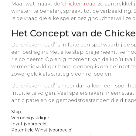
Maar wat maakt de ‘
chicken road
’ zo aantrekkel
winsten te behalen, spreekt tot de verbeelding. E
is de vraag die elke speler bezighoudt terwijl ze 
Het Concept van de Chicke
De ‘chicken road’ is in feite een spel waarbij de
een bedrag in. Met elke stap, die je neemt, verho
risico neemt. Op enig moment kan de kip ‘uitvalle
vermenigvuldiger hoog genoeg is om de inzet te r
zowel geluk als strategie een rol spelen.
De ‘chicken road’ is meer dan alleen een spel; h
intuïtie te volgen. Veel spelers raken in een staa
anticipatie en de gemoedstoestanden die dit spel 
Stap
Vermenigvuldiger
Inzet (voorbeeld)
Potentiële Winst (voorbeeld)