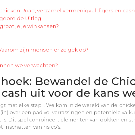
hicken Road, verzamel vermenigvuldigers en cash u
gebreide Uitleg
groot je je winkansen?
Waarom zijn mensen er zo gek op?
unnen we verwachten?
 hoek: Bewandel de Chi
cash uit voor de kans we
jgt met elke stap… Welkom in de wereld van de ‘chic
(in) over een pad vol verrassingen en potentiële valk
t is. Dit spel combineert elementen van gokken en st
t inschatten van risico’s.