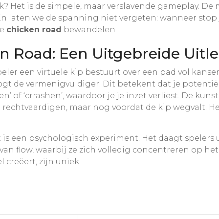
ijk? Het is de simpele, maar verslavende gameplay. De
n laten we de spanning niet vergeten: wanneer stop je
de
chicken road
bewandelen.
n Road: Een Uitgebreide Uitl
 speler een virtuele kip bestuurt over een pad vol kans
ogt de vermenigvuldiger. Dit betekent dat je potentië
n’ of ‘crrashen’, waardoor je je inzet verliest. De kun
echtvaardigen, maar nog voordat de kip wegvalt. Het 
et is een psychologisch experiment. Het daagt spelers
t van flow, waarbij ze zich volledig concentreren op he
creëert, zijn uniek.