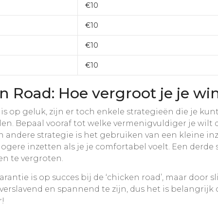
€10
€10
€10
€10
n Road: Hoe vergroot je je w
s op geluk, zijn er toch enkele strategieën die je ku
ellen. Bepaal vooraf tot welke vermenigvuldiger je wilt
Een andere strategie is het gebruiken van een kleine i
gere inzetten als je je comfortabel voelt. Een derde s
sen te vergroten.
ntie is op succes bij de ‘chicken road’, maar door sli
rslavend en spannend te zijn, dus het is belangrijk 
r!