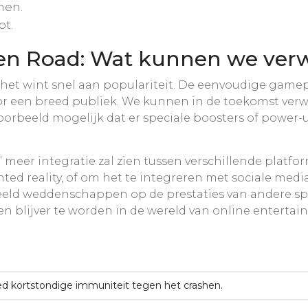
nen.
bt.
en Road: Wat kunnen we ver
aar het wint snel aan populariteit. De eenvoudige ga
or een breed publiek. We kunnen in de toekomst verw
jvoorbeeld mogelijk dat er speciale boosters of powe
meer integratie zal zien tussen verschillende platf
nted reality, of om het te integreren met sociale medi
 weddenschappen op de prestaties van andere speler
een blijver te worden in de wereld van online entertai
d kortstondige immuniteit tegen het crashen.