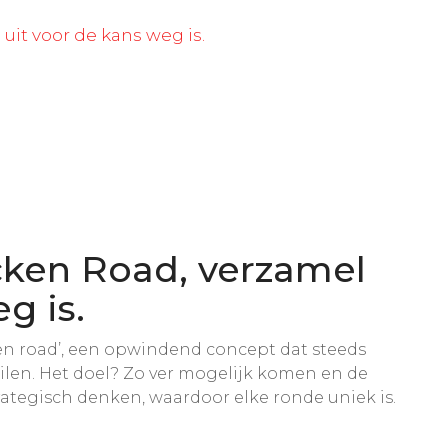
it voor de kans weg is.
cken Road, verzamel
g is.
ken road’, een opwindend concept dat steeds
uilen. Het doel? Zo ver mogelijk komen en de
rategisch denken, waardoor elke ronde uniek is.