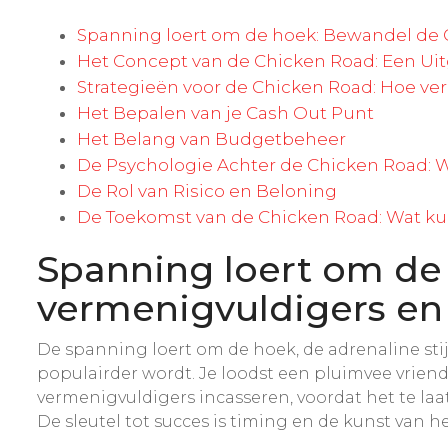
Spanning loert om de hoek: Bewandel de C
Het Concept van de Chicken Road: Een Uit
Strategieën voor de Chicken Road: Hoe ver
Het Bepalen van je Cash Out Punt
Het Belang van Budgetbeheer
De Psychologie Achter de Chicken Road: 
De Rol van Risico en Beloning
De Toekomst van de Chicken Road: Wat k
Spanning loert om de
vermenigvuldigers en 
De spanning loert om de hoek, de adrenaline sti
populairder wordt. Je loodst een pluimvee vriend
vermenigvuldigers incasseren, voordat het te laa
De sleutel tot succes is timing en de kunst van he