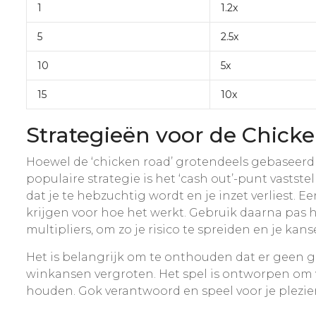
1
1.2x
5
2.5x
10
5x
15
10x
Strategieën voor de Chicke
Hoewel de ‘chicken road’ grotendeels gebaseerd i
populaire strategie is het ‘cash out’-punt vastst
dat je te hebzuchtig wordt en je inzet verliest. 
krijgen voor hoe het werkt. Gebruik daarna pas ho
multipliers, om zo je risico te spreiden en je kan
Het is belangrijk om te onthouden dat er geen gara
winkansen vergroten. Het spel is ontworpen om ve
houden. Gok verantwoord en speel voor je plezie