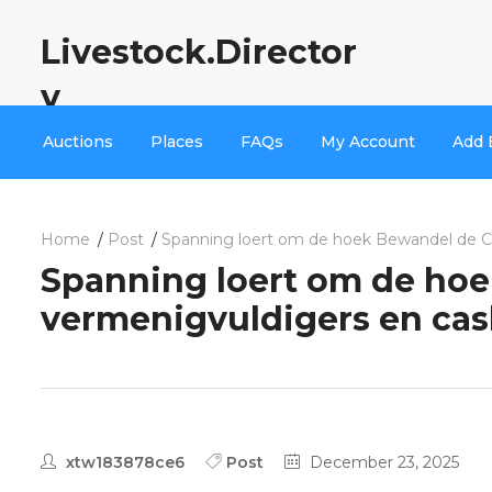
Livestock.Director
y
Auctions
Places
FAQs
My Account
Add 
Home
Post
Spanning loert om de hoek Bewandel de Ch
Spanning loert om de hoe
vermenigvuldigers en cash
xtw183878ce6
Post
December 23, 2025