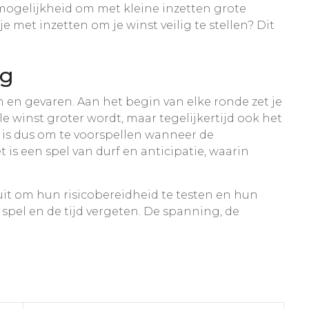
 mogelijkheid om met kleine inzetten grote
 met inzetten om je winst veilig te stellen? Dit
eg
en en gevaren. Aan het begin van elke ronde zet je
le winst groter wordt, maar tegelijkertijd ook het
st is dus om te voorspellen wanneer de
is een spel van durf en anticipatie, waarin
 uit om hun risicobereidheid te testen en hun
t spel en de tijd vergeten. De spanning, de