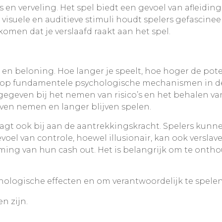
ss en verveling. Het spel biedt een gevoel van afleid
isuele en auditieve stimuli houdt spelers gefascinee
komen dat je verslaafd raakt aan het spel.
co en beloning. Hoe langer je speelt, hoe hoger de pot
 in op fundamentele psychologische mechanismen in 
jgegeven bij het nemen van risico’s en het behalen va
rven nemen en langer blijven spelen.
agt ook bij aan de aantrekkingskracht. Spelers kunn
oel van controle, hoewel illusionair, kan ook verslave
ming van hun cash out. Het is belangrijk om te onthou
ychologische effecten en om verantwoordelijk te spelen
n zijn.