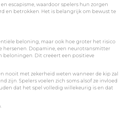
ing en escapisme, waardoor spelers hun zorgen
rd en betrokken. Het is belangrijk om bewust te
entiële beloning, maar ook hoe groter het risico
de hersenen. Dopamine, een neurotransmitter
n beloningen. Dit creëert een positieve
en nooit met zekerheid weten wanneer de kip zal
nd zijn. Spelers voelen zich soms alsof ze invloed
den dat het spel volledig willekeurig is en dat
.