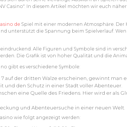
"NV Casino". In diesem Artikel möchten wir euch nähe
casino de
Spiel mit einer modernen Atmosphäre. Der H
und unterstützt die Spannung beim Spielverlauf. Wen
beeindruckend. Alle Figuren und Symbole sind in ver
den. Die Grafik ist von hoher Qualität und die Anima
no gibt es verschiedene Symbole:
n 7 auf der dritten Walze erscheinen, gewinnt man e
it und den Schutz in einer Stadt voller Abenteuer.
 Menschen eine Quelle des Friedens. Hier wird er als
ntdeckung und Abenteuersuche in einer neuen Welt.
sino wie folgt angezeigt werden: