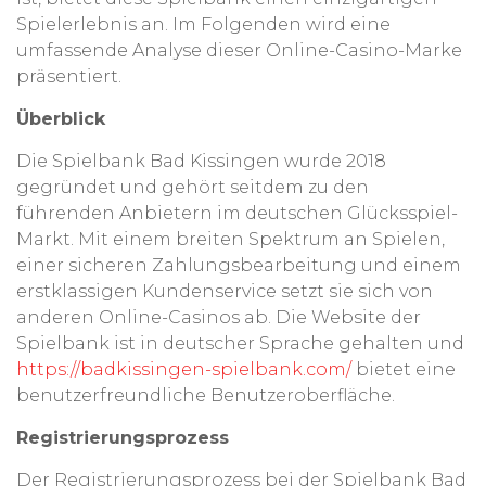
Spielerlebnis an. Im Folgenden wird eine
umfassende Analyse dieser Online-Casino-Marke
präsentiert.
Überblick
Die Spielbank Bad Kissingen wurde 2018
gegründet und gehört seitdem zu den
führenden Anbietern im deutschen Glücksspiel-
Markt. Mit einem breiten Spektrum an Spielen,
einer sicheren Zahlungsbearbeitung und einem
erstklassigen Kundenservice setzt sie sich von
anderen Online-Casinos ab. Die Website der
Spielbank ist in deutscher Sprache gehalten und
https://badkissingen-spielbank.com/
bietet eine
benutzerfreundliche Benutzeroberfläche.
Registrierungsprozess
Der Registrierungsprozess bei der Spielbank Bad