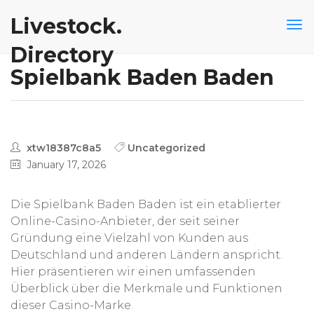
Livestock.
Directory
Spielbank Baden Baden
xtw18387c8a5
Uncategorized
January 17, 2026
Die Spielbank Baden Baden ist ein etablierter
Online-Casino-Anbieter, der seit seiner
Gründung eine Vielzahl von Kunden aus
Deutschland und anderen Ländern anspricht.
Hier präsentieren wir einen umfassenden
Überblick über die Merkmale und Funktionen
dieser Casino-Marke.