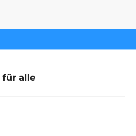
für alle