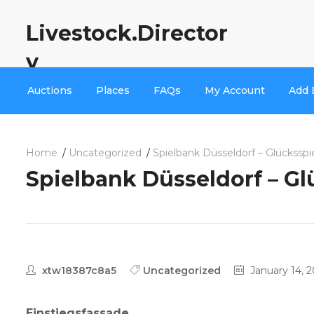
Livestock.Director
y
Auctions
Places
FAQs
My Account
Add 
Home
Uncategorized
Spielbank Düsseldorf – Glücksspi
Spielbank Düsseldorf – Gl
xtw18387c8a5
Uncategorized
January 14, 
Einstiegsfassade