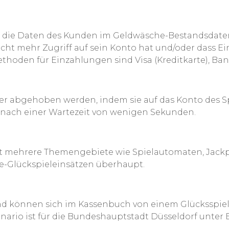
t die Daten des Kunden im Geldwäsche-Bestandsdat
nicht mehr Zugriff auf sein Konto hat und/oder dass 
oden für Einzahlungen sind Visa (Kreditkarte), Ban
 abgehoben werden, indem sie auf das Konto des Spi
 nach einer Wartezeit von wenigen Sekunden.
st mehrere Themengebiete wie Spielautomaten, Jackp
ne-Glückspieleinsätzen überhaupt.
nd können sich im Kassenbuch von einem Glücksspiel
enario ist für die Bundeshauptstadt Düsseldorf unte