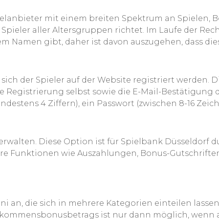
pielanbieter mit einem breiten Spektrum an Spielen,
f Spieler aller Altersgruppen richtet. Im Laufe der Re
 Namen gibt, daher ist davon auszugehen, dass dies e
ch der Spieler auf der Website registriert werden. D
e Registrierung selbst sowie die E-Mail-Bestätigung 
ndestens 4 Ziffern), ein Passwort (zwischen 8-16 Zei
rwalten. Diese Option ist für Spielbank Düsseldorf 
ere Funktionen wie Auszahlungen, Bonus-Gutschrifte
i an, die sich in mehrere Kategorien einteilen lassen
llkommensbonusbetrags ist nur dann möglich, wenn 