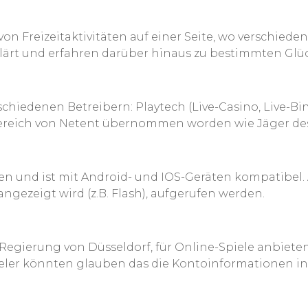
von Freizeitaktivitäten auf einer Seite, wo verschie
eklärt und erfahren darüber hinaus zu bestimmten Glü
schiedenen Betreibern: Playtech (Live-Casino, Live-B
ereich von Netent übernommen worden wie Jäger des
 und ist mit Android- und IOS-Geräten kompatibel. 
gezeigt wird (z.B. Flash), aufgerufen werden.
 Regierung von Düsseldorf, für Online-Spiele anbieten
pieler könnten glauben das die Kontoinformationen 