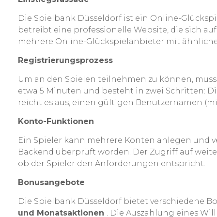
Die Spielbank Düsseldorf ist ein Online-Glücks
betreibt eine professionelle Website, die sich au
mehrere Online-Glückspielanbieter mit ähnlichem
Registrierungsprozess
Um an den Spielen teilnehmen zu können, muss si
etwa 5 Minuten und besteht in zwei Schritten: Di
reicht es aus, einen gültigen Benutzernamen (mi
Konto-Funktionen
Ein Spieler kann mehrere Konten anlegen und ve
Backend überprüft worden. Der Zugriff auf weit
ob der Spieler den Anforderungen entspricht.
Bonusangebote
Die Spielbank Düsseldorf bietet verschiedene Bon
und Monatsaktionen
. Die Auszahlung eines Wi